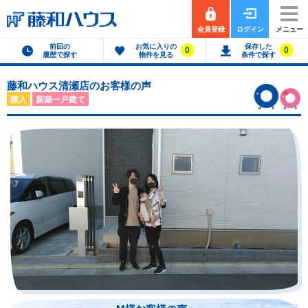
会員登録
ログイン
メニュー
前回の
お気に入りの
保存した
0
0
履歴で探す
物件を見る
条件で探す
藤和ハウス清瀬店のお客様の声
購入
新築一戸建て