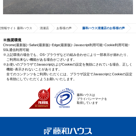
宅情報サイト 藤和ハウス
清瀬店
お客様の声
藤和ハウス清瀬店のお客様の声
※推奨環境
Chrome(最新版)･Safari(最新版)･Edge(最新版)･Javascript利用可能･Cookie利用可能･
SSL通信利用可能
※上記環境の場合でも、OS･ブラウザなどの組み合わせにより一部表示が崩れたり、
ご利用出来ない機能がある場合がございます。
※お使いのブラウザでJavascriptおよびCookieの設定を無効にされている場合、正しく
機能･表示されないことがあります。
全てのコンテンツをご利用いただくには、ブラウザ設定でJavascriptとCookieの設定
を有効にしていただくようお願いいたします。
藤和ハウスは
プライバシーマークを
取得しています