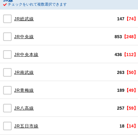
JR線
チェックをいれて複数選択できます
JR総武線
147
【74】
JR中央線
853
【248】
JR中央本線
436
【112】
JR南武線
263
【50】
JR青梅線
189
【49】
JR八高線
257
【59】
JR五日市線
18
【14】