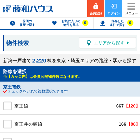
会員登録
ログイン
メニュー
前回の
お気に入りの
保存した
0
0
履歴で探す
物件を見る
条件で探す
物件検索
エリアから探す
,
2
2
2
0
新築一戸建て
棟を東京・埼玉エリアの路線・駅から探す
路線を選択
※【カッコ内】は会員公開物件数になります。
京王電鉄
チェックをいれて複数選択できます
京王線
667
【120】
京王井の頭線
166
【88】