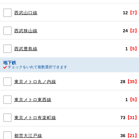
西武山口線
12
【7】
西武狭山線
24
【2】
西武豊島線
1
【5】
地下鉄
チェックをいれて複数選択できます
東京メトロ丸ノ内線
28
【35】
東京メトロ東西線
1
【5】
東京メトロ有楽町線
73
【31】
都営大江戸線
36
【21】