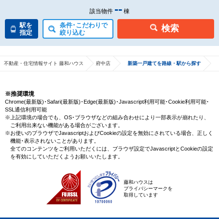
--
該当物件
棟
駅を
条件･こだわりで
検索
指定
絞り込む
不動産・住宅情報サイト 藤和ハウス
府中店
新築一戸建てを路線・駅から探す
※推奨環境
Chrome(最新版)･Safari(最新版)･Edge(最新版)･Javascript利用可能･Cookie利用可能･
SSL通信利用可能
※上記環境の場合でも、OS･ブラウザなどの組み合わせにより一部表示が崩れたり、
ご利用出来ない機能がある場合がございます。
※お使いのブラウザでJavascriptおよびCookieの設定を無効にされている場合、正しく
機能･表示されないことがあります。
全てのコンテンツをご利用いただくには、ブラウザ設定でJavascriptとCookieの設定
を有効にしていただくようお願いいたします。
藤和ハウスは
プライバシーマークを
取得しています