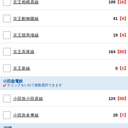
京王相模原線
109
【16】
京王動物園線
41
【4】
京王競馬場線
19
【4】
京王高尾線
164
【85】
京王新線
0
【1】
小田急電鉄
チェックをいれて複数選択できます
小田急小田原線
124
【58】
小田急多摩線
28
【7】