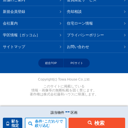
新規会員登録
売却相談
会社案内
住宅ローン情報
学区情報［ガッコム］
プライバシーポリシー
サイトマップ
お問い合わせ
総合TOP
PCサイト
Copyright(c) Towa House Co.,Ltd.
このサイトに掲載している
情報・画像等の無断転載を固く禁じます。
著作権は株式会社藤和ハウスに帰属します。
--
該当物件
区画
駅を
条件･こだわりで
検索
指定
絞り込む