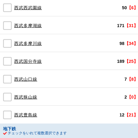
西武西武園線
50
【6】
西武多摩湖線
171
【31】
西武多摩川線
98
【34】
西武国分寺線
189
【25】
西武山口線
7
【8】
西武狭山線
2
【0】
西武豊島線
12
【21】
地下鉄
チェックをいれて複数選択できます