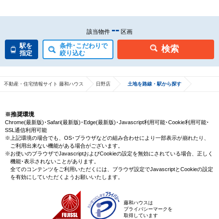
--
該当物件
区画
駅を
条件･こだわりで
検索
指定
絞り込む
不動産・住宅情報サイト 藤和ハウス
日野店
土地を路線・駅から探す
※推奨環境
Chrome(最新版)･Safari(最新版)･Edge(最新版)･Javascript利用可能･Cookie利用可能･
SSL通信利用可能
※上記環境の場合でも、OS･ブラウザなどの組み合わせにより一部表示が崩れたり、
ご利用出来ない機能がある場合がございます。
※お使いのブラウザでJavascriptおよびCookieの設定を無効にされている場合、正しく
機能･表示されないことがあります。
全てのコンテンツをご利用いただくには、ブラウザ設定でJavascriptとCookieの設定
を有効にしていただくようお願いいたします。
藤和ハウスは
プライバシーマークを
取得しています