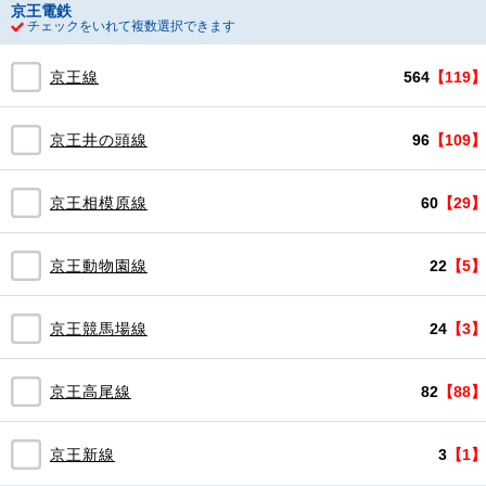
京王電鉄
チェックをいれて複数選択できます
京王線
564
【119】
京王井の頭線
96
【109】
京王相模原線
60
【29】
京王動物園線
22
【5】
京王競馬場線
24
【3】
京王高尾線
82
【88】
京王新線
3
【1】