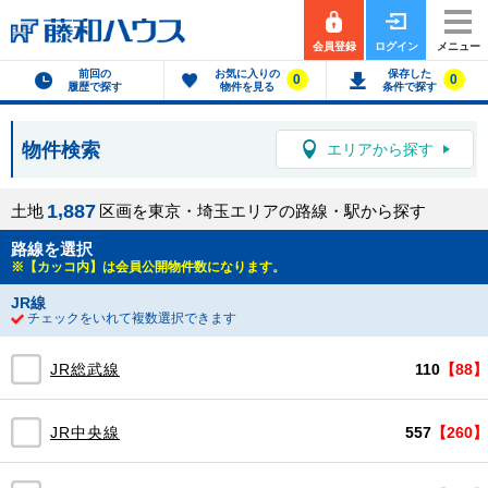
会員登録
ログイン
メニュー
前回の
お気に入りの
保存した
0
0
履歴で探す
物件を見る
条件で探す
物件検索
エリアから探す
,
1
8
8
7
土地
区画を東京・埼玉エリアの路線・駅から探す
路線を選択
※【カッコ内】は会員公開物件数になります。
JR線
チェックをいれて複数選択できます
JR総武線
110
【88】
JR中央線
557
【260】