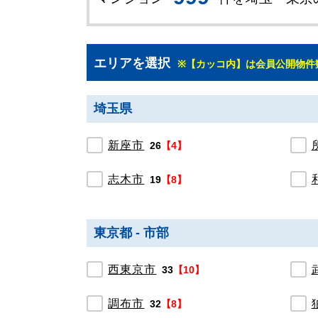
エリアを選択
※【カッコ内】は会員公開物件
埼玉県
新座市
26
【4】
志木市
19
【8】
東京都 - 市部
西東京市
33
【10】
調布市
32
【8】