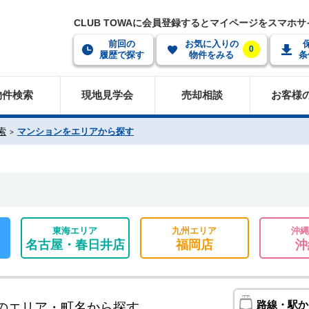
CLUB TOWAに会員登録するとマイページをスマホ
前回の
お気に入りの
0
履歴で探す
物件をみる
条
物件検索
現地見学会
売却相談
お客様
索
マンションをエリアから探す
東海エリア
九州エリア
沖縄
名古屋・春日井店
福岡店
沖
路線・駅か
のエリア・町名から探す