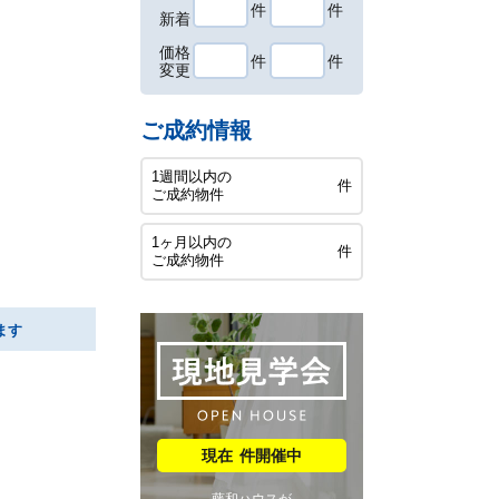
件
件
新着
価格
件
件
変更
ご成約情報
1週間以内の
件
ご成約物件
1ヶ月以内の
件
ご成約物件
ます
件開催中