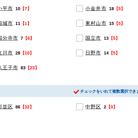
小平市
小金井市
10
【7】
18
【5】
稲城市
東村山市
11
【1】
15
【5】
国分寺市
国立市
7
【6】
13
【5】
立川市
日野市
28
【10】
14
【5】
八王子市
83
【23】
チェックをいれて複数選択でき
杉並区
中野区
86
【32】
2
【0】