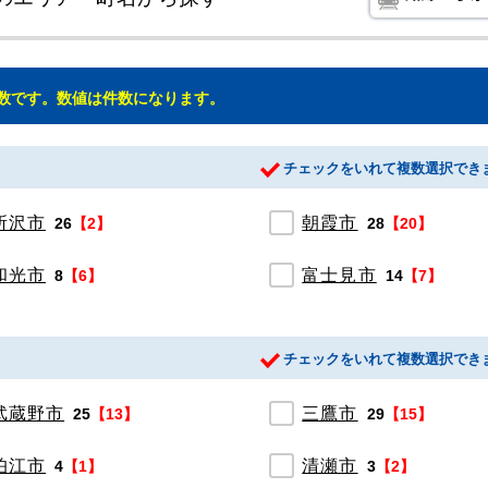
数です。数値は件数になります。
チェックをいれて複数選択でき
所沢市
朝霞市
26
【2】
28
【20】
和光市
富士見市
8
【6】
14
【7】
チェックをいれて複数選択でき
武蔵野市
三鷹市
25
【13】
29
【15】
狛江市
清瀬市
4
【1】
3
【2】