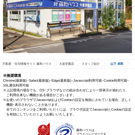
不動産・住宅情報サイト 藤和ハウス
大泉学園店
スタッフ紹介
山下 卓郎
※推奨環境
Chrome(最新版)･Safari(最新版)･Edge(最新版)･Javascript利用可能･Cookie利用可能･
SSL通信利用可能
※上記環境の場合でも、OS･ブラウザなどの組み合わせにより一部表示が崩れたり、
ご利用出来ない機能がある場合がございます。
※お使いのブラウザでJavascriptおよびCookieの設定を無効にされている場合、正しく
機能･表示されないことがあります。
全てのコンテンツをご利用いただくには、ブラウザ設定でJavascriptとCookieの設定
を有効にしていただくようお願いいたします。
藤和ハウスは
プライバシーマークを