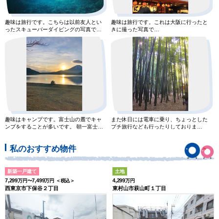
趣味は旅行です。こちらは以前友人とい
趣味は旅行です。これは大阪に行ったと
ったスキューバーダイビングの写真で
きに撮った写真で
す。沖縄にいったのですが透き通
す。
趣味はキャンプです。富士山の麓でキャ
また休日には電車に乗り、ちょっとした
ンプをすることが多いです。 朝一富士山
プチ旅行なども行ったりしておりま
を見ながら飲むコーヒーの
す、。これは鎌倉の報国寺に行った
私のおすすめ物件
新築一戸建て
土地
7,299
7,499
4,299
万円〜
万円 ＜税込＞
万円
西東京市下保谷２丁目
東村山市萩山町１丁目