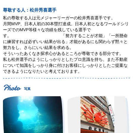
尊敬する人：松井秀喜選手
私の尊敬する人は元メジャーリーガーの松井秀喜選手です。
月間MVP、日本人初の30本塁打達成、日本人初となるワールドシリ
ーズでのMVP等様々な功績を残している選手で
す。 「努力することが才能」「一所懸命
に練習すれば必ずいい結果が出る」才能があるにも関わらず黙々と
努力をし、さらにいい結果を求める。
そういったあくなき探求心があるところが尊敬できる部分です。
私も松井選手のようにしっかりとしたプロ意識を持ち、また不動産
について知識をしっかり身に付けお客様にしっかりとしたご提案な
できるようになりたいと考えております。
写真