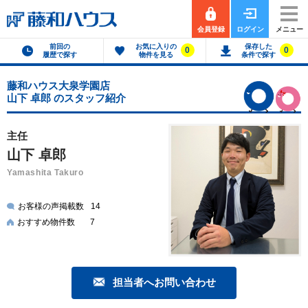
会員登録
ログイン
メニュー
前回の
お気に入りの
保存した
0
0
履歴で探す
物件を見る
条件で探す
藤和ハウス大泉学園店
山下 卓郎 のスタッフ紹介
主任
山下 卓郎
Yamashita Takuro
お客様の声掲載数
14
おすすめ物件数
7
担当者へお問い合わせ