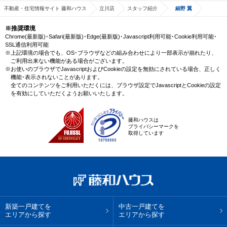
不動産・住宅情報サイト 藤和ハウス
立川店
スタッフ紹介
細野 翼
※推奨環境
Chrome(最新版)･Safari(最新版)･Edge(最新版)･Javascript利用可能･Cookie利用可能･
SSL通信利用可能
※上記環境の場合でも、OS･ブラウザなどの組み合わせにより一部表示が崩れたり、
ご利用出来ない機能がある場合がございます。
※お使いのブラウザでJavascriptおよびCookieの設定を無効にされている場合、正しく
機能･表示されないことがあります。
全てのコンテンツをご利用いただくには、ブラウザ設定でJavascriptとCookieの設定
を有効にしていただくようお願いいたします。
藤和ハウスは
プライバシーマークを
取得しています
新築一戸建てを
中古一戸建てを
エリアから探す
エリアから探す