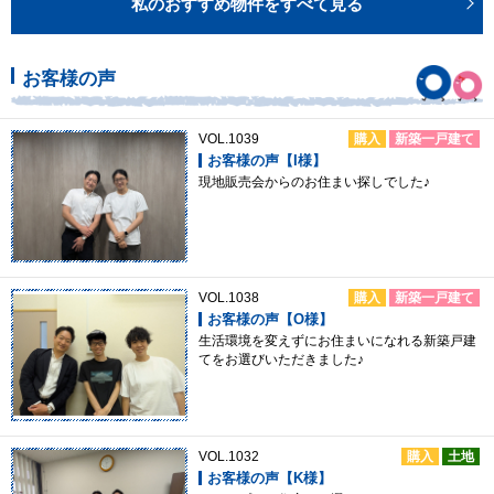
私のおすすめ物件をすべて見る
お客様の声
VOL.1039
購入
新築一戸建て
お客様の声【I様】
現地販売会からのお住まい探しでした♪
VOL.1038
購入
新築一戸建て
お客様の声【O様】
生活環境を変えずにお住まいになれる新築戸建
てをお選びいただきました♪
VOL.1032
購入
土地
お客様の声【K様】