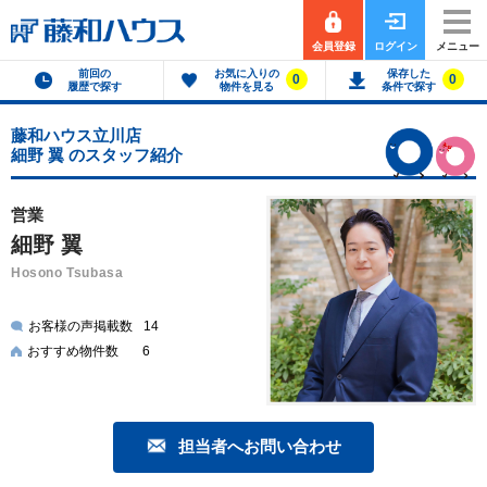
会員登録
ログイン
メニュー
前回の
お気に入りの
保存した
0
0
履歴で探す
物件を見る
条件で探す
藤和ハウス立川店
細野 翼 のスタッフ紹介
営業
細野 翼
Hosono Tsubasa
お客様の声掲載数
14
おすすめ物件数
6
担当者へお問い合わせ