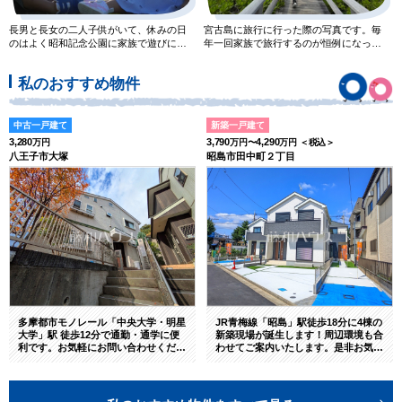
長男と長女の二人子供がいて、休みの日
宮古島に旅行に行った際の写真です。毎
のはよく昭和記念公園に家族で遊びに行
年一回家族で旅行するのが恒例になって
きます。子育て世代の一人とし
いて、次どこに行こうか想像す
私のおすすめ物件
中古一戸建て
新築一戸建て
3,280
3,790
4,290
万円
万円〜
万円 ＜税込＞
八王子市大塚
昭島市田中町２丁目
多摩都市モノレール「中央大学・明星
JR青梅線「昭島」駅徒歩18分に4棟の
大学」駅 徒歩12分で通勤・通学に便
新築現場が誕生します！周辺環境も合
利です。お気軽にお問い合わせくださ
わせてご案内いたします。是非お気軽
いませ。
にお申し付けくださいませ。