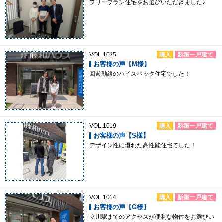
フリープラン住宅をお選びいただきました♪
VOL.1025
購入
新築一戸建て
お客様の声【M様】
回遊動線のハイスペック住宅でした！
VOL.1019
購入
新築一戸建て
お客様の声【S様】
デザイン性に優れた高性能住宅でした！
VOL.1014
購入
新築一戸建て
お客様の声【G様】
立川駅までのアクセスが便利な物件をお選びい