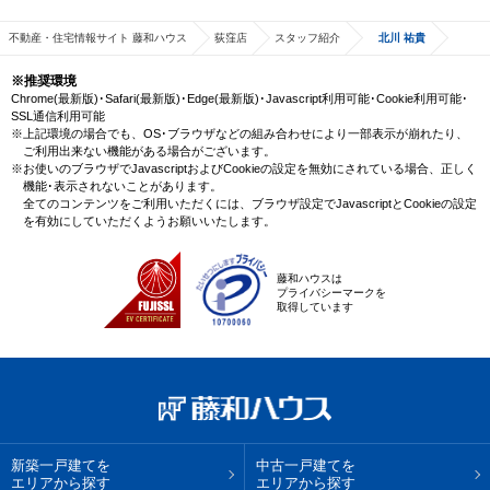
不動産・住宅情報サイト 藤和ハウス
荻窪店
スタッフ紹介
北川 祐貴
※推奨環境
Chrome(最新版)･Safari(最新版)･Edge(最新版)･Javascript利用可能･Cookie利用可能･
SSL通信利用可能
※上記環境の場合でも、OS･ブラウザなどの組み合わせにより一部表示が崩れたり、
ご利用出来ない機能がある場合がございます。
※お使いのブラウザでJavascriptおよびCookieの設定を無効にされている場合、正しく
機能･表示されないことがあります。
全てのコンテンツをご利用いただくには、ブラウザ設定でJavascriptとCookieの設定
を有効にしていただくようお願いいたします。
藤和ハウスは
プライバシーマークを
取得しています
新築一戸建てを
中古一戸建てを
エリアから探す
エリアから探す