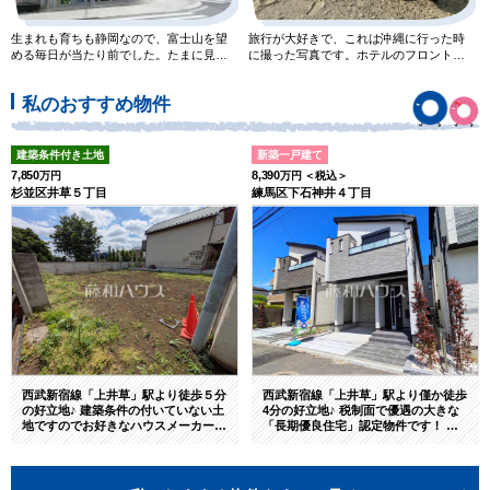
生まれも育ちも静岡なので、富士山を望
旅行が大好きで、これは沖縄に行った時
める毎日が当たり前でした。たまに見え
に撮った写真です。ホテルのフロントス
る東京からの富士山では物足り
タッフとしてアルバイトをして
私のおすすめ物件
建築条件付き土地
新築一戸建て
7,850
8,390
万円
万円 ＜税込＞
杉並区井草５丁目
練馬区下石神井４丁目
西武新宿線「上井草」駅より徒歩５分
西武新宿線「上井草」駅より僅か徒歩
の好立地♪ 建築条件の付いていない土
4分の好立地♪ 税制面で優遇の大きな
地ですのでお好きなハウスメーカーに
「長期優良住宅」認定物件です！ そ
て建築可能！ 工務店・メーカーのご
れぞれ間取り設計が異なりますので、
紹介から参考プラン作成まで承ります
ライフスタイルに合ったものをお選び
のでお気軽にお問い合わせを！
くださいませ♪