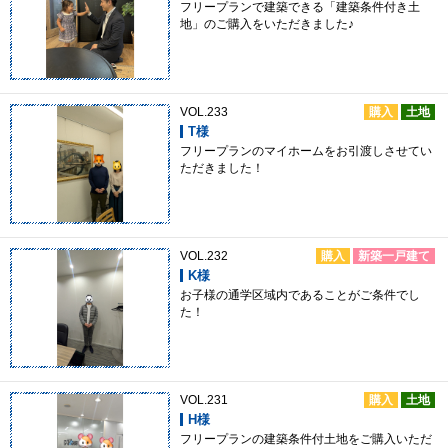
フリープランで建築できる「建築条件付き土
地」のご購入をいただきました♪
VOL.233
購入
土地
T様
フリープランのマイホームをお引渡しさせてい
ただきました！
VOL.232
購入
新築一戸建て
K様
お子様の通学区域内であることがご条件でし
た！
VOL.231
購入
土地
H様
フリープランの建築条件付土地をご購入いただ