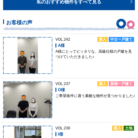
私のおすすめ物件をすべて見る
お客様の声
VOL.242
購入
中古一戸建て
A様
A様にとってピッタリな、高級仕様の戸建を見
つけていただきました♪
VOL.237
購入
新築一戸建て
O様
ご希望条件に適う素敵な物件が見つかりました♪
VOL.236
購入
土地
I様