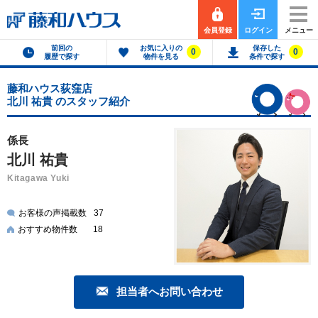
会員登録
ログイン
メニュー
前回の
お気に入りの
保存した
0
0
履歴で探す
物件を見る
条件で探す
藤和ハウス荻窪店
北川 祐貴 のスタッフ紹介
係長
北川 祐貴
Kitagawa Yuki
お客様の声掲載数
37
おすすめ物件数
18
担当者へお問い合わせ