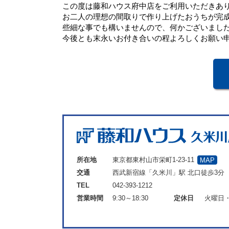
この度は藤和ハウス府中店をご利用いただきあ
お二人の理想の間取りで作り上げたおうちが完
些細な事でも構いませんので、何かございまし
今後とも末永いお付き合いの程よろしくお願い
所在地
東京都東村山市栄町1-23-11
MAP
交通
西武新宿線「久米川」駅 北口徒歩3分
TEL
042-393-1212
営業時間
9:30～18:30
定休日
火曜日