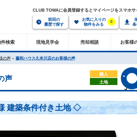
CLUB TOWAに会員登録するとマイページをスマホ
前回の
お気に入りの
0
履歴で探す
物件をみる
条
物件検索
現地見学会
売却相談
お客様
様の声
藤和ハウス久米川店のお客様の声
購入
の声
土地
K様 建築条件付き土地 ◇