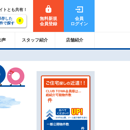
サイトとも共有！
無料新規
会員
保存した
0
件で探す
会員登録
ログイン
の声
スタッフ紹介
店舗紹介
CLUB TOWA会員様は…
総紹介可能物件数
件
一般公開物件数
件