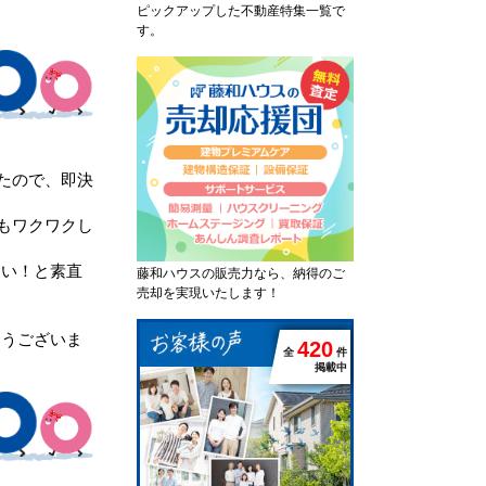
ピックアップした不動産特集一覧で
す。
たので、即決
もワクワクし
たい！と素直
藤和ハウスの販売力なら、納得のご
売却を実現いたします！
とうございま
4
2
0
全
件
掲載中