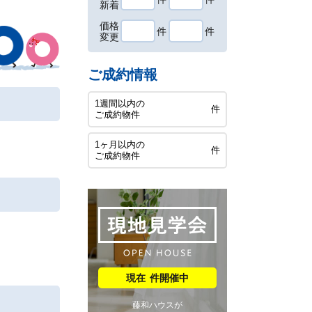
新着
価格
件
件
変更
ご成約情報
1週間以内の
件
ご成約物件
1ヶ月以内の
件
ご成約物件
件開催中
藤和ハウスが