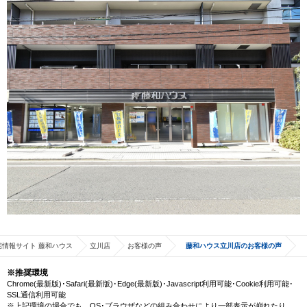
宅情報サイト 藤和ハウス
立川店
お客様の声
藤和ハウス立川店のお客様の声
※推奨環境
Chrome(最新版)･Safari(最新版)･Edge(最新版)･Javascript利用可能･Cookie利用可能･
SSL通信利用可能
※上記環境の場合でも、OS･ブラウザなどの組み合わせにより一部表示が崩れたり、