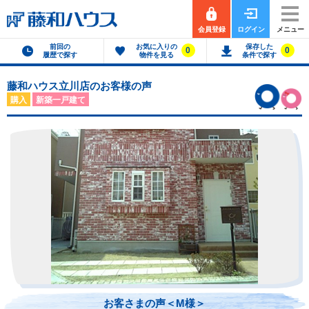
会員登録
ログイン
メニュー
前回の
お気に入りの
保存した
0
0
履歴で探す
物件を見る
条件で探す
藤和ハウス立川店のお客様の声
購入
新築一戸建て
お客さまの声＜M様＞