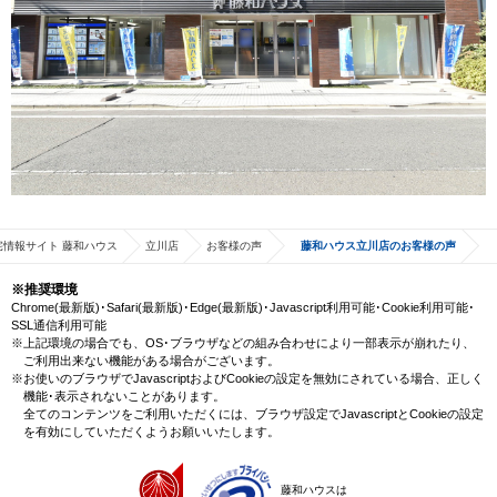
宅情報サイト 藤和ハウス
立川店
お客様の声
藤和ハウス立川店のお客様の声
※推奨環境
Chrome(最新版)･Safari(最新版)･Edge(最新版)･Javascript利用可能･Cookie利用可能･
SSL通信利用可能
※上記環境の場合でも、OS･ブラウザなどの組み合わせにより一部表示が崩れたり、
ご利用出来ない機能がある場合がございます。
※お使いのブラウザでJavascriptおよびCookieの設定を無効にされている場合、正しく
機能･表示されないことがあります。
全てのコンテンツをご利用いただくには、ブラウザ設定でJavascriptとCookieの設定
を有効にしていただくようお願いいたします。
藤和ハウスは