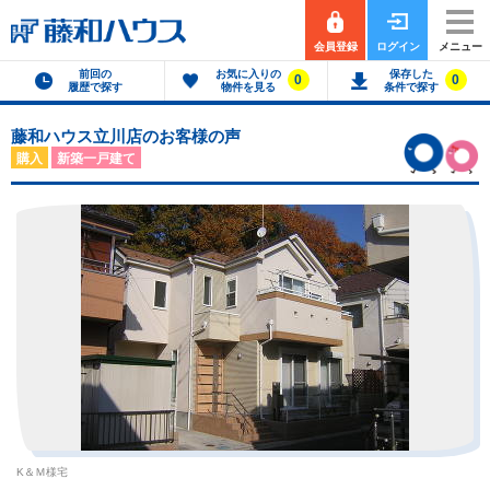
会員登録
ログイン
メニュー
前回の
お気に入りの
保存した
0
0
履歴で探す
物件を見る
条件で探す
藤和ハウス立川店のお客様の声
購入
新築一戸建て
K＆Ｍ様宅