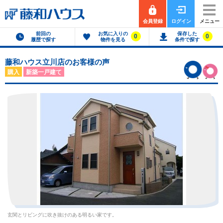
会員登録
ログイン
メニュー
前回の
お気に入りの
保存した
0
0
履歴で探す
物件を見る
条件で探す
藤和ハウス立川店のお客様の声
購入
新築一戸建て
玄関とリビングに吹き抜けのある明るい家です。