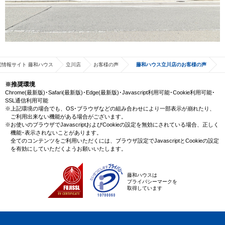
宅情報サイト 藤和ハウス
立川店
お客様の声
藤和ハウス立川店のお客様の声
※推奨環境
Chrome(最新版)･Safari(最新版)･Edge(最新版)･Javascript利用可能･Cookie利用可能･
SSL通信利用可能
※上記環境の場合でも、OS･ブラウザなどの組み合わせにより一部表示が崩れたり、
ご利用出来ない機能がある場合がございます。
※お使いのブラウザでJavascriptおよびCookieの設定を無効にされている場合、正しく
機能･表示されないことがあります。
全てのコンテンツをご利用いただくには、ブラウザ設定でJavascriptとCookieの設定
を有効にしていただくようお願いいたします。
藤和ハウスは
プライバシーマークを
取得しています