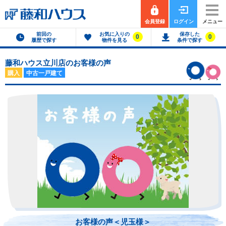
会員登録
ログイン
メニュー
前回の
お気に入りの
保存した
0
0
履歴で探す
物件を見る
条件で探す
藤和ハウス立川店のお客様の声
購入
中古一戸建て
お客様の声＜児玉様＞