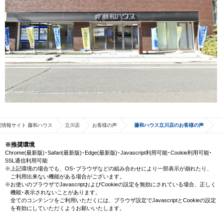
宅情報サイト 藤和ハウス
立川店
お客様の声
藤和ハウス立川店のお客様の声
※推奨環境
Chrome(最新版)･Safari(最新版)･Edge(最新版)･Javascript利用可能･Cookie利用可能･
SSL通信利用可能
※上記環境の場合でも、OS･ブラウザなどの組み合わせにより一部表示が崩れたり、
ご利用出来ない機能がある場合がございます。
※お使いのブラウザでJavascriptおよびCookieの設定を無効にされている場合、正しく
機能･表示されないことがあります。
全てのコンテンツをご利用いただくには、ブラウザ設定でJavascriptとCookieの設定
を有効にしていただくようお願いいたします。