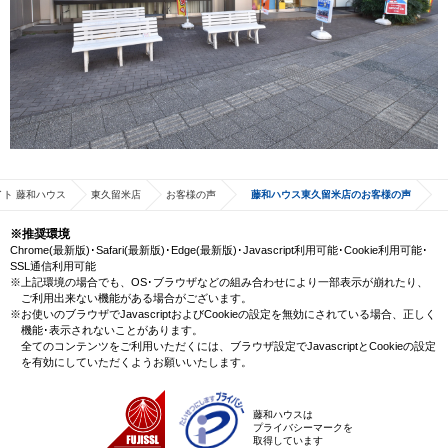
ト 藤和ハウス
東久留米店
お客様の声
藤和ハウス東久留米店のお客様の声
※推奨環境
Chrome(最新版)･Safari(最新版)･Edge(最新版)･Javascript利用可能･Cookie利用可能･
SSL通信利用可能
※上記環境の場合でも、OS･ブラウザなどの組み合わせにより一部表示が崩れたり、
ご利用出来ない機能がある場合がございます。
※お使いのブラウザでJavascriptおよびCookieの設定を無効にされている場合、正しく
機能･表示されないことがあります。
全てのコンテンツをご利用いただくには、ブラウザ設定でJavascriptとCookieの設定
を有効にしていただくようお願いいたします。
藤和ハウスは
プライバシーマークを
取得しています