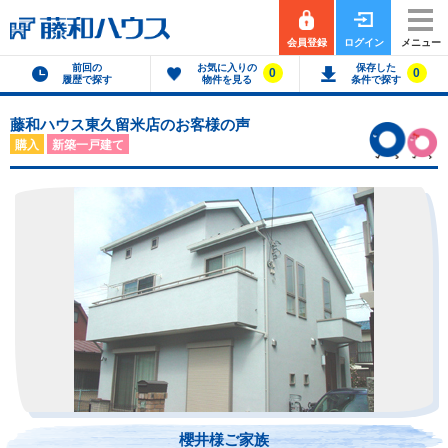
会員登録
ログイン
メニュー
前回の
お気に入りの
保存した
0
0
履歴で探す
物件を見る
条件で探す
藤和ハウス東久留米店のお客様の声
購入
新築一戸建て
櫻井様ご家族