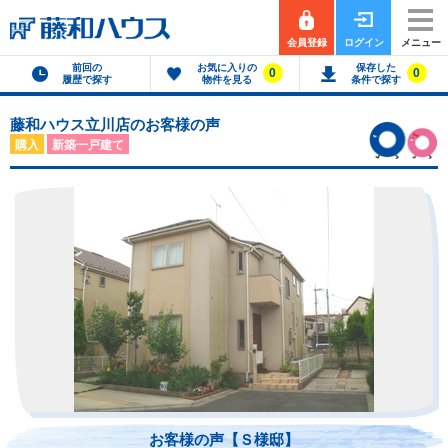
会員登録
ログイン
メニュー
前回の
お気に入りの
保存した
0
0
履歴で探す
物件を見る
条件で探す
藤和ハウス立川店のお客様の声
購入
新築一戸建て
お客様の声【Ｓ様邸】