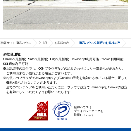
宅情報サイト 藤和ハウス
立川店
お客様の声
藤和ハウス立川店のお客様の声
※推奨環境
Chrome(最新版)･Safari(最新版)･Edge(最新版)･Javascript利用可能･Cookie利用可能･
SSL通信利用可能
※上記環境の場合でも、OS･ブラウザなどの組み合わせにより一部表示が崩れたり、
ご利用出来ない機能がある場合がございます。
※お使いのブラウザでJavascriptおよびCookieの設定を無効にされている場合、正しく
機能･表示されないことがあります。
全てのコンテンツをご利用いただくには、ブラウザ設定でJavascriptとCookieの設定
を有効にしていただくようお願いいたします。
藤和ハウスは
プライバシーマークを
取得しています