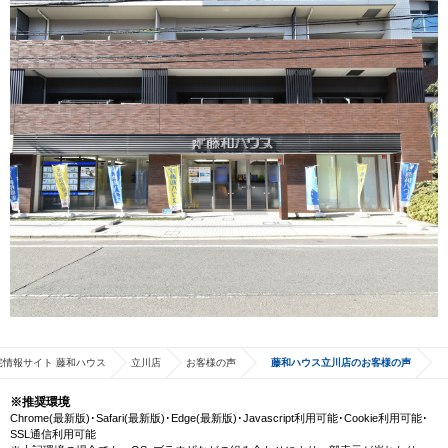
宅情報サイト 藤和ハウス
立川店
お客様の声
藤和ハウス立川店のお客様の声
※推奨環境
Chrome(最新版)･Safari(最新版)･Edge(最新版)･Javascript利用可能･Cookie利用可能･
SSL通信利用可能