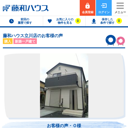
会員登録
ログイン
メニュー
前回の
お気に入りの
保存した
0
0
履歴で探す
物件を見る
条件で探す
藤和ハウス立川店のお客様の声
購入
新築一戸建て
お客様の声・Ｏ様