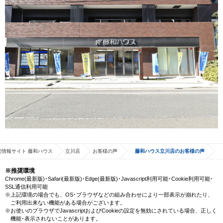
宅情報サイト 藤和ハウス
立川店
お客様の声
藤和ハウス立川店のお客様の声
※推奨環境
Chrome(最新版)･Safari(最新版)･Edge(最新版)･Javascript利用可能･Cookie利用可能･
SSL通信利用可能
※上記環境の場合でも、OS･ブラウザなどの組み合わせにより一部表示が崩れたり、
ご利用出来ない機能がある場合がございます。
※お使いのブラウザでJavascriptおよびCookieの設定を無効にされている場合、正しく
機能･表示されないことがあります。