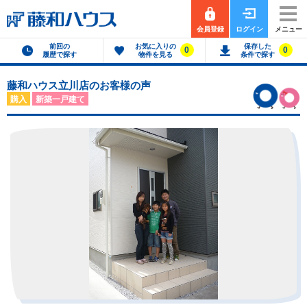
会員登録
ログイン
メニュー
前回の
お気に入りの
保存した
0
0
履歴で探す
物件を見る
条件で探す
藤和ハウス立川店のお客様の声
購入
新築一戸建て