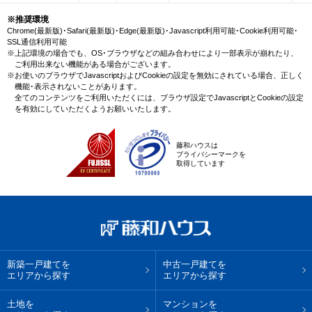
※推奨環境
Chrome(最新版)･Safari(最新版)･Edge(最新版)･Javascript利用可能･Cookie利用可能･
SSL通信利用可能
※上記環境の場合でも、OS･ブラウザなどの組み合わせにより一部表示が崩れたり、
ご利用出来ない機能がある場合がございます。
※お使いのブラウザでJavascriptおよびCookieの設定を無効にされている場合、正しく
機能･表示されないことがあります。
全てのコンテンツをご利用いただくには、ブラウザ設定でJavascriptとCookieの設定
を有効にしていただくようお願いいたします。
藤和ハウスは
プライバシーマークを
取得しています
新築一戸建てを
中古一戸建てを
エリアから探す
エリアから探す
土地を
マンションを