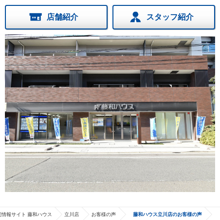
店舗紹介
スタッフ紹介
宅情報サイト 藤和ハウス
立川店
お客様の声
藤和ハウス立川店のお客様の声