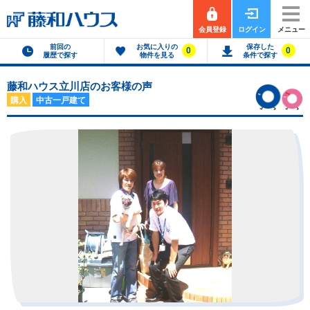
会員登録
ログイン
メニュー
前回の
お気に入りの
保存した
0
0
履歴で探す
物件を見る
条件で探す
藤和ハウス立川店のお客様の声
購入
中古一戸建て