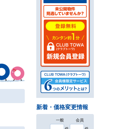
新着・価格変更情報
一般
会員
件
件