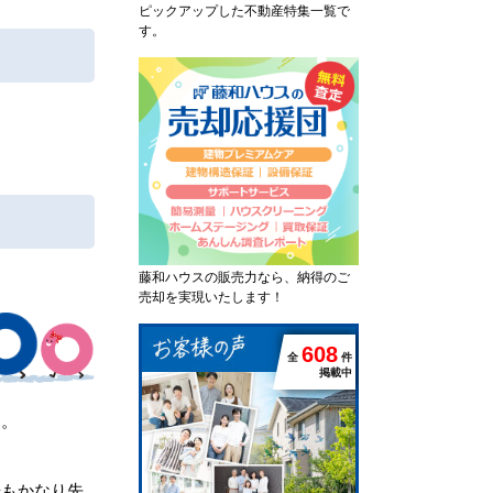
ピックアップした不動産特集一覧で
す。
藤和ハウスの販売力なら、納得のご
売却を実現いたします！
6
0
8
全
件
掲載中
た。
居もかなり先