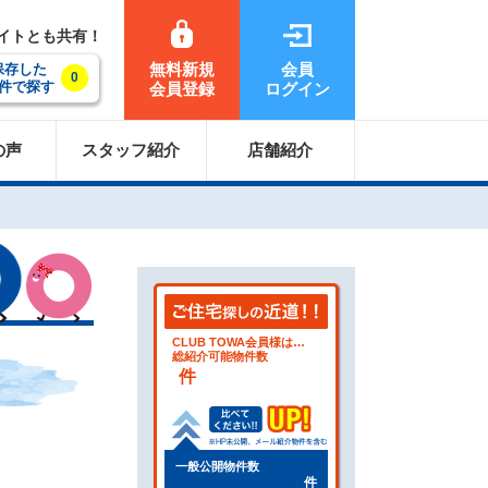
サイトとも共有！
無料新規
会員
保存した
0
件で探す
会員登録
ログイン
の声
スタッフ紹介
店舗紹介
CLUB TOWA会員様は…
総紹介可能物件数
件
一般公開物件数
件