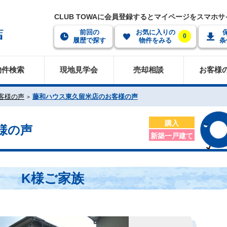
CLUB TOWAに会員登録するとマイページをスマホ
前回の
お気に入りの
0
履歴で探す
物件をみる
条
物件検索
現地見学会
売却相談
お客様
客様の声
藤和ハウス東久留米店のお客様の声
購入
様の声
新築一戸建て
K様ご家族