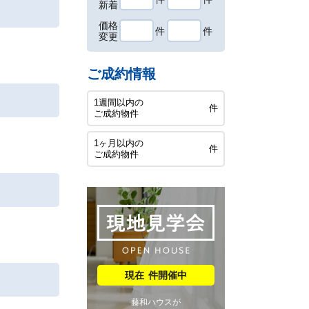
新着
価格
件
件
変更
ご成約情報
1週間以内の
件
ご成約物件
1ヶ月以内の
件
ご成約物件
件開催中
藤和ハウスが