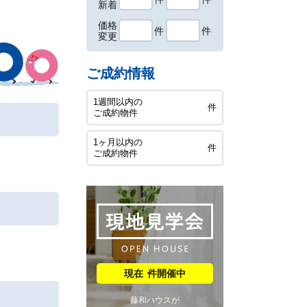
新着
価格
件
件
変更
ご成約情報
1週間以内の
件
ご成約物件
1ヶ月以内の
件
ご成約物件
件開催中
藤和ハウスが