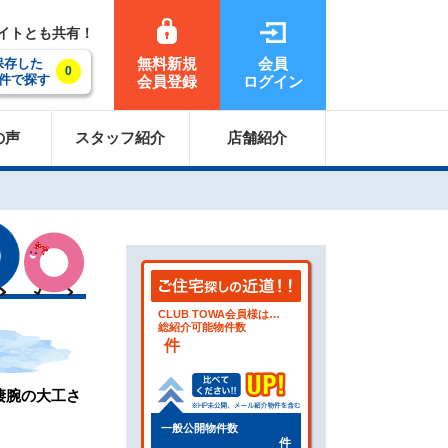
サイトとも共有！
無料新規
会員
保存した
0
件で探す
会員登録
ログイン
の声
スタッフ紹介
店舗紹介
CLUB TOWA会員様は…
総紹介可能物件数
件
凄腕の大工さ
一般公開物件数
件