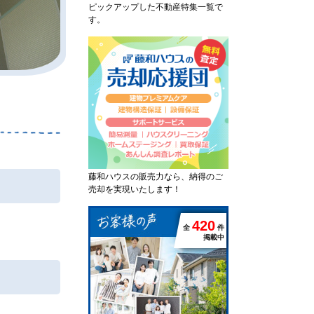
ピックアップした不動産特集一覧で
す。
藤和ハウスの販売力なら、納得のご
売却を実現いたします！
4
2
0
全
件
掲載中