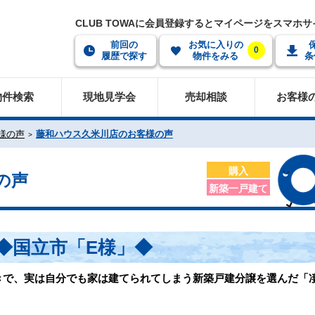
CLUB TOWAに会員登録するとマイページをスマホ
前回の
お気に入りの
0
履歴で探す
物件をみる
条
物件検索
現地見学会
売却相談
お客様
様の声
藤和ハウス久米川店のお客様の声
購入
の声
新築一戸建て
◆国立市「E様」◆
きで、実は自分でも家は建てられてしまう新築戸建分譲を選んだ「