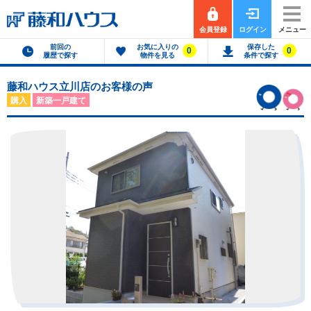
会員登録
ログイン
メニュー
前回の
お気に入りの
保存した
0
0
履歴で探す
物件を見る
条件で探す
藤和ハウス立川店のお客様の声
購入
新築一戸建て