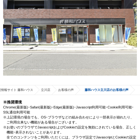
宅情報サイト 藤和ハウス
立川店
お客様の声
藤和ハウス立川店のお客様の声
※推奨環境
Chrome(最新版)･Safari(最新版)･Edge(最新版)･Javascript利用可能･Cookie利用可能･
SSL通信利用可能
※上記環境の場合でも、OS･ブラウザなどの組み合わせにより一部表示が崩れたり、
ご利用出来ない機能がある場合がございます。
※お使いのブラウザでJavascriptおよびCookieの設定を無効にされている場合、正しく
機能･表示されないことがあります。
全てのコンテンツをご利用いただくには、ブラウザ設定でJavascriptとCookieの設定