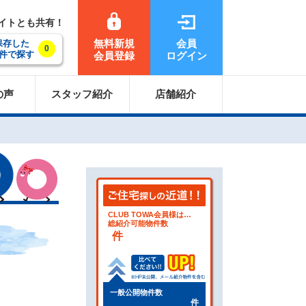
サイトとも共有！
無料新規
会員
保存した
0
件で探す
会員登録
ログイン
の声
スタッフ紹介
店舗紹介
CLUB TOWA会員様は…
総紹介可能物件数
件
一般公開物件数
件