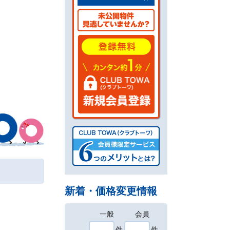
新着・価格変更情報
一般
会員
件
件