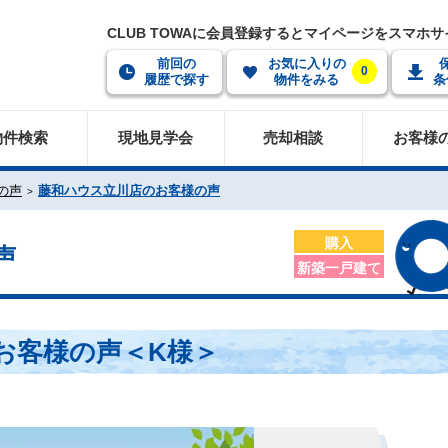
CLUB TOWAに会員登録するとマイページをスマホ
前回の
お気に入りの
0
履歴で探す
物件をみる
条
物件検索
現地見学会
売却相談
お客様
の声
藤和ハウス立川店のお客様の声
購入
声
新築一戸建て
お客様の声＜K様＞