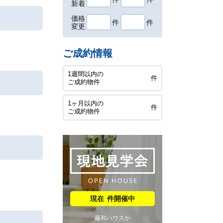
新着
価格
件
件
変更
ご成約情報
1週間以内の
件
ご成約物件
1ヶ月以内の
件
ご成約物件
件開催中
藤和ハウスが