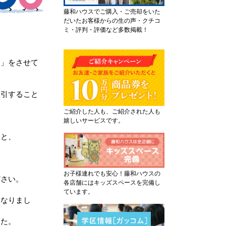
藤和ハウスでご購入・ご売却をいた
だいたお客様からの生の声・クチコ
ミ・評判・評価など多数掲載！
案」をさせて
取引すること
ご紹介した人も、ご紹介された人も
嬉しいサービスです。
ると、
お子様連れでも安心！藤和ハウスの
ださい。
各店舗にはキッズスペースを完備し
ています。
になりまし
した。