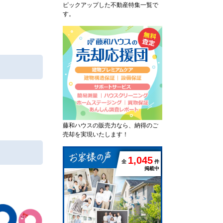
ピックアップした不動産特集一覧で
す。
藤和ハウスの販売力なら、納得のご
売却を実現いたします！
1
,
0
4
5
全
件
掲載中