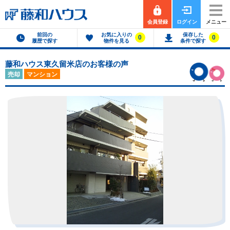
会員登録
ログイン
メニュー
前回の
お気に入りの
保存した
0
0
履歴で探す
物件を見る
条件で探す
藤和ハウス東久留米店のお客様の声
売却
マンション