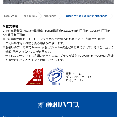
ト 藤和ハウス
東久留米店
お客様の声
藤和ハウス東久留米店のお客様の声
※推奨環境
Chrome(最新版)･Safari(最新版)･Edge(最新版)･Javascript利用可能･Cookie利用可能･
SSL通信利用可能
※上記環境の場合でも、OS･ブラウザなどの組み合わせにより一部表示が崩れたり、
ご利用出来ない機能がある場合がございます。
※お使いのブラウザでJavascriptおよびCookieの設定を無効にされている場合、正しく
機能･表示されないことがあります。
全てのコンテンツをご利用いただくには、ブラウザ設定でJavascriptとCookieの設定
を有効にしていただくようお願いいたします。
藤和ハウスは
プライバシーマークを
取得しています