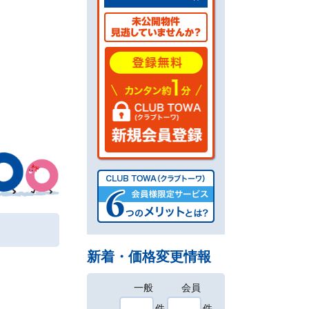
新着・価格変更情報
一般
会員
件
件