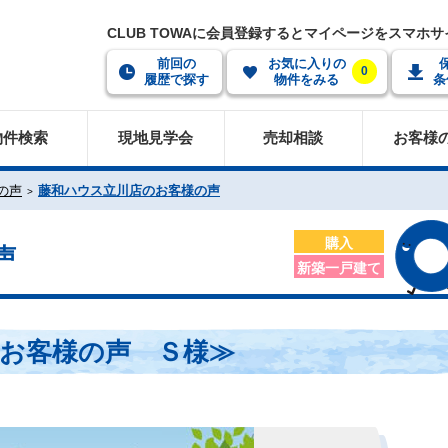
CLUB TOWAに会員登録するとマイページをスマホ
前回の
お気に入りの
0
履歴で探す
物件をみる
条
物件検索
現地見学会
売却相談
お客様
の声
藤和ハウス立川店のお客様の声
購入
声
新築一戸建て
お客様の声 Ｓ様≫