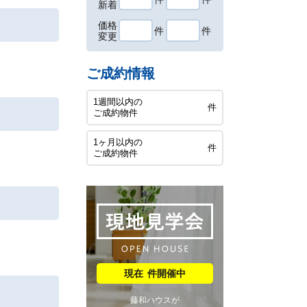
新着
価格
件
件
変更
ご成約情報
1週間以内の
件
ご成約物件
1ヶ月以内の
件
ご成約物件
件開催中
藤和ハウスが