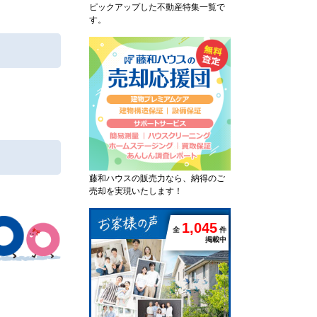
ピックアップした不動産特集一覧で
す。
藤和ハウスの販売力なら、納得のご
売却を実現いたします！
1
,
0
4
5
全
件
掲載中