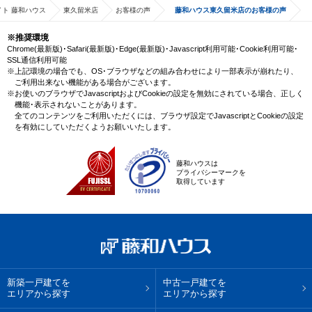
ト 藤和ハウス
東久留米店
お客様の声
藤和ハウス東久留米店のお客様の声
※推奨環境
Chrome(最新版)･Safari(最新版)･Edge(最新版)･Javascript利用可能･Cookie利用可能･
SSL通信利用可能
※上記環境の場合でも、OS･ブラウザなどの組み合わせにより一部表示が崩れたり、
ご利用出来ない機能がある場合がございます。
※お使いのブラウザでJavascriptおよびCookieの設定を無効にされている場合、正しく
機能･表示されないことがあります。
全てのコンテンツをご利用いただくには、ブラウザ設定でJavascriptとCookieの設定
を有効にしていただくようお願いいたします。
藤和ハウスは
プライバシーマークを
取得しています
新築一戸建てを
中古一戸建てを
エリアから探す
エリアから探す