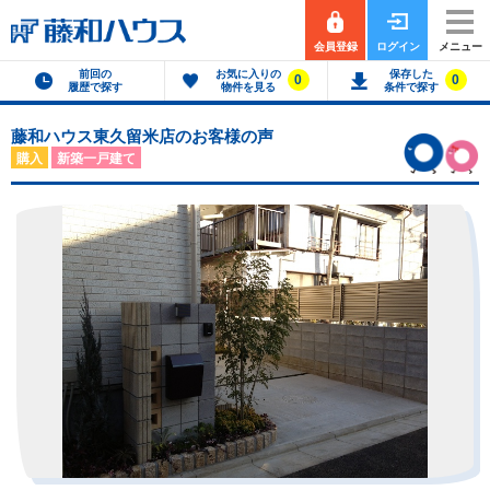
会員登録
ログイン
メニュー
前回の
お気に入りの
保存した
0
0
履歴で探す
物件を見る
条件で探す
藤和ハウス東久留米店のお客様の声
購入
新築一戸建て