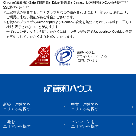
Chrome(最新版)･Safari(最新版)･Edge(最新版)･Javascript利用可能･Cookie利用可能･
SSL通信利用可能
※上記環境の場合でも、OS･ブラウザなどの組み合わせにより一部表示が崩れたり、
ご利用出来ない機能がある場合がございます。
※お使いのブラウザでJavascriptおよびCookieの設定を無効にされている場合、正しく
機能･表示されないことがあります。
全てのコンテンツをご利用いただくには、ブラウザ設定でJavascriptとCookieの設定
を有効にしていただくようお願いいたします。
藤和ハウスは
プライバシーマークを
取得しています
新築一戸建てを
中古一戸建てを
エリアから探す
エリアから探す
土地を
マンションを
エリアから探す
エリアから探す