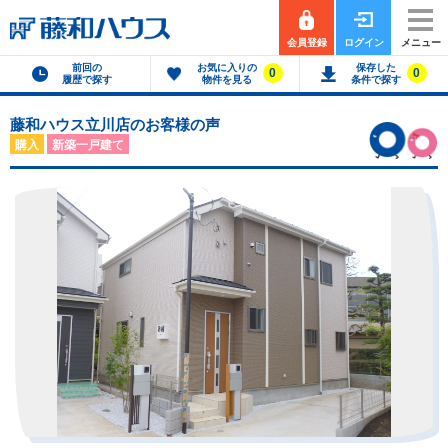
会員登録
ログイン
メニュー
前回の
お気に入りの
保存した
0
0
履歴で探す
物件を見る
条件で探す
藤和ハウス立川店のお客様の声
購入
新築一戸建て