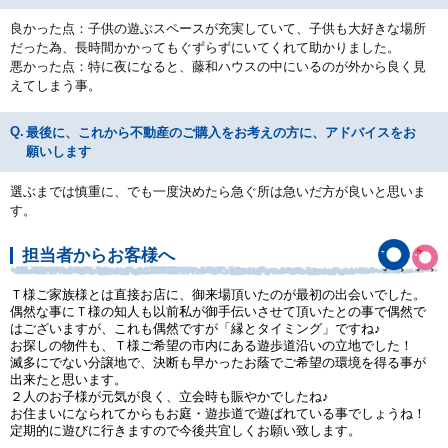
良かった点：子供の遊ぶスペースが充実していて、子供も大好きな場所
だった為、長時間かかってもぐずらずにいてくれて助かりました。
悪かった点：特に夜になると、藤和ハウスの中にいるのが外から良く見
えてしまう事。
最後に、これから不動産のご購入をお考えの方に、アドバイスをお
願いします
選ぶまでは慎重に、でも一度決めたら急ぐ所は急いだ方が良いと思いま
す。
担当者からお客様へ
Ｔ様ご家族様とは直接お店に、御来場頂いたのが最初の出会いでした。
偶然な事にＴ様の知人も以前私が御手伝いさせて頂いたとの事で偶然で
はございますが、これも偶然ですが「縁とタイミング」ですね♪
お探しの物件も、Ｔ様ご希望の市内にある遊歩道沿いの立地でした！
滅多にでない分譲地で、決断も早かったお蔭でご希望の環境を得る事が
出来たと思います。
２人のお子様が元気が良く、立会時も賑やかでしたね♪
お住まいになられてからもお庭・遊歩道で遊ばれている事でしょうね！
定期的に遊びに行きますので今後共宜しくお願い致します。