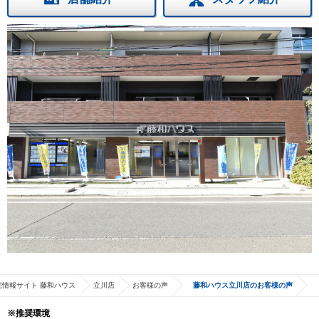
宅情報サイト 藤和ハウス
立川店
お客様の声
藤和ハウス立川店のお客様の声
※推奨環境