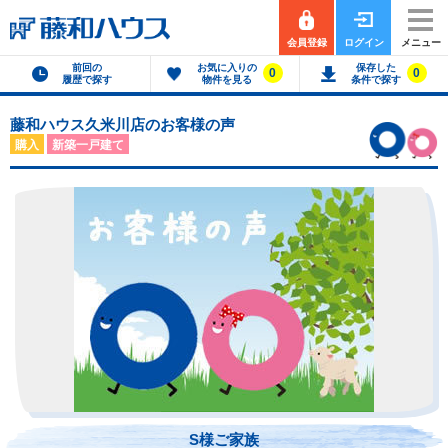
会員登録
ログイン
メニュー
前回の
お気に入りの
保存した
0
0
履歴で探す
物件を見る
条件で探す
藤和ハウス久米川店のお客様の声
購入
新築一戸建て
S様ご家族