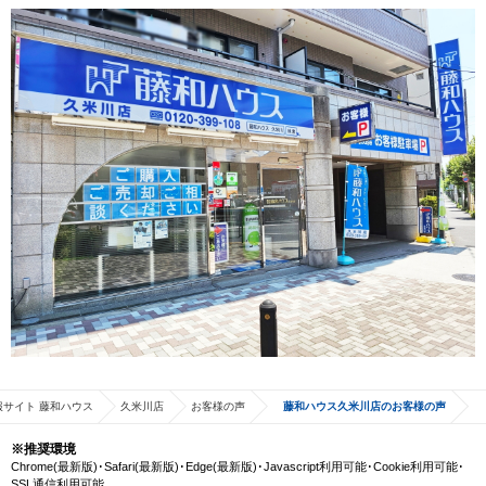
サイト 藤和ハウス
久米川店
お客様の声
藤和ハウス久米川店のお客様の声
※推奨環境
Chrome(最新版)･Safari(最新版)･Edge(最新版)･Javascript利用可能･Cookie利用可能･
SSL通信利用可能