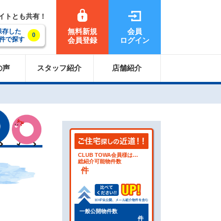
サイトとも共有！
無料新規
会員
保存した
0
件で探す
会員登録
ログイン
の声
スタッフ紹介
店舗紹介
CLUB TOWA会員様は…
総紹介可能物件数
件
一般公開物件数
件