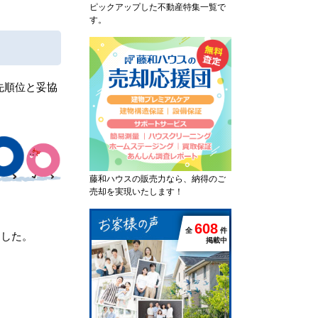
ピックアップした不動産特集一覧で
す。
先順位と妥協
藤和ハウスの販売力なら、納得のご
売却を実現いたします！
6
0
8
全
件
ました。
掲載中