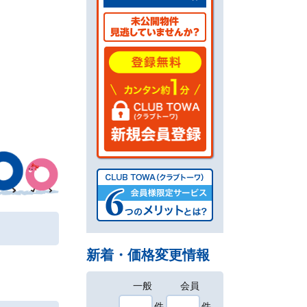
新着・価格変更情報
一般
会員
件
件