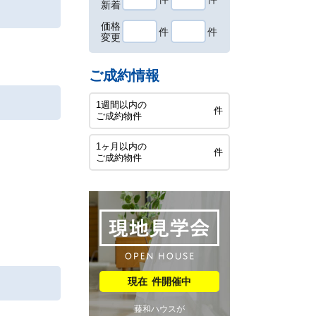
新着
価格
件
件
変更
ご成約情報
1週間以内の
件
ご成約物件
1ヶ月以内の
件
ご成約物件
件開催中
藤和ハウスが