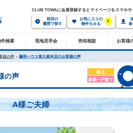
CLUB TOWAに会員登録するとマイページをスマホ
前回の
お気に入りの
0
履歴で探す
物件をみる
条
物件検索
現地見学会
売却相談
お客様
客様の声
藤和ハウス東久留米店のお客様の声
購入
様の声
新築一戸建て
A様ご夫婦