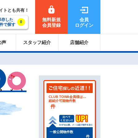
サイトとも共有！
無料新規
会員
保存した
0
件で探す
会員登録
ログイン
の声
スタッフ紹介
店舗紹介
CLUB TOWA会員様は…
総紹介可能物件数
件
一般公開物件数
件