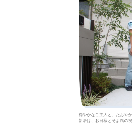
穏やかなご主人と、たおや
新居は、お日様とそよ風の