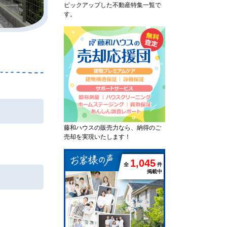
ピックアップした不動産特集一覧で
す。
藤和ハウスの販売力なら、納得のご
売却を実現いたします！
1
,
0
4
5
全
件
掲載中