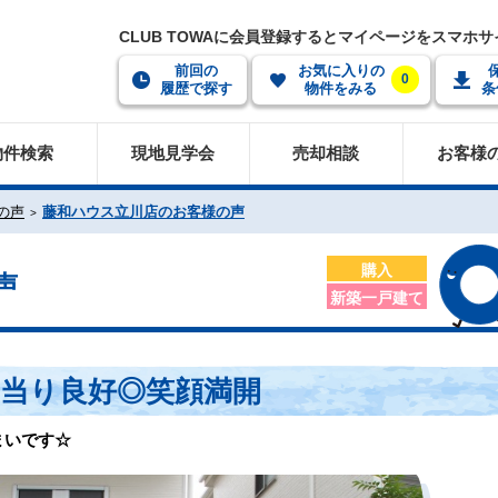
CLUB TOWAに会員登録するとマイページをスマホ
前回の
お気に入りの
0
履歴で探す
物件をみる
条
物件検索
現地見学会
売却相談
お客様
の声
藤和ハウス立川店のお客様の声
購入
声
新築一戸建て
当り良好◎笑顔満開
まいです☆