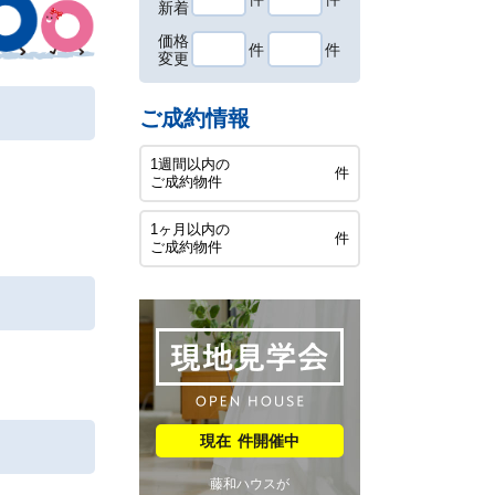
新着
価格
件
件
変更
ご成約情報
1週間以内の
件
ご成約物件
1ヶ月以内の
件
ご成約物件
件開催中
藤和ハウスが