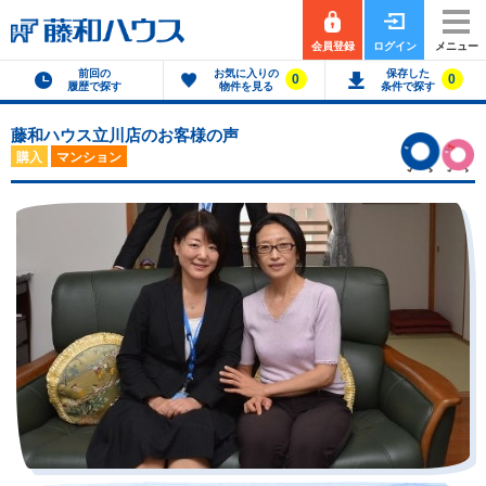
会員登録
ログイン
メニュー
前回の
お気に入りの
保存した
0
0
履歴で探す
物件を見る
条件で探す
藤和ハウス立川店のお客様の声
購入
マンション