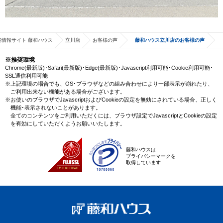
宅情報サイト 藤和ハウス
立川店
お客様の声
藤和ハウス立川店のお客様の声
※推奨環境
Chrome(最新版)･Safari(最新版)･Edge(最新版)･Javascript利用可能･Cookie利用可能･
SSL通信利用可能
※上記環境の場合でも、OS･ブラウザなどの組み合わせにより一部表示が崩れたり、
ご利用出来ない機能がある場合がございます。
※お使いのブラウザでJavascriptおよびCookieの設定を無効にされている場合、正しく
機能･表示されないことがあります。
全てのコンテンツをご利用いただくには、ブラウザ設定でJavascriptとCookieの設定
を有効にしていただくようお願いいたします。
藤和ハウスは
プライバシーマークを
取得しています