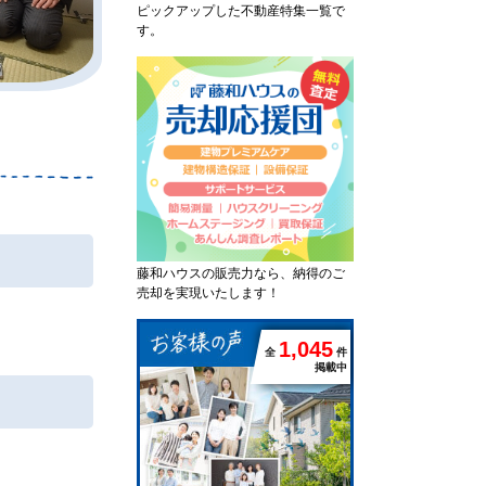
ピックアップした不動産特集一覧で
す。
藤和ハウスの販売力なら、納得のご
売却を実現いたします！
1
,
0
4
5
全
件
掲載中