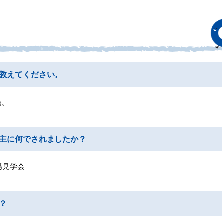
教えてください。
為。
主に何でされましたか？
場見学会
？