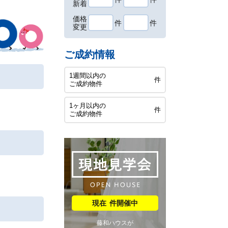
新着
価格
件
件
変更
ご成約情報
1週間以内の
件
ご成約物件
1ヶ月以内の
件
ご成約物件
件開催中
藤和ハウスが