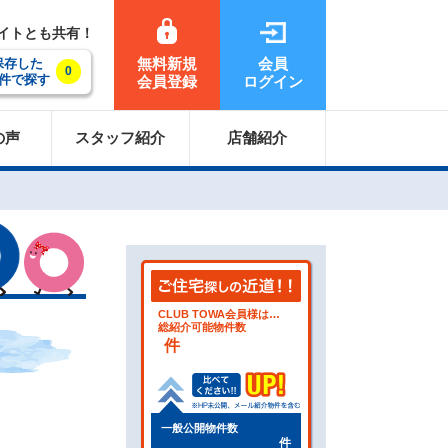
サイトとも共有！
無料新規
会員
保存した
0
件で探す
会員登録
ログイン
の声
スタッフ紹介
店舗紹介
CLUB TOWA会員様は…
総紹介可能物件数
件
一般公開物件数
件