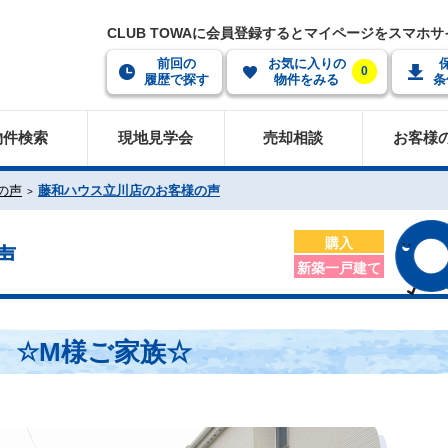
CLUB TOWAに会員登録するとマイページをスマホ
前回の
お気に入りの
0
履歴で探す
物件をみる
条
物件検索
現地見学会
売却相談
お客様
の声
藤和ハウス立川店のお客様の声
購入
声
新築一戸建て
☆M様ご家族☆