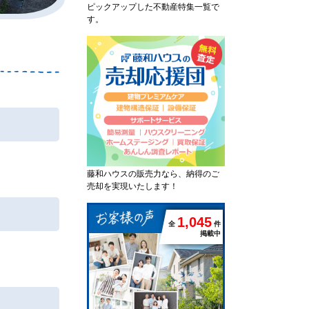
ピックアップした不動産特集一覧で
す。
藤和ハウスの販売力なら、納得のご
売却を実現いたします！
1
,
0
4
5
全
件
掲載中