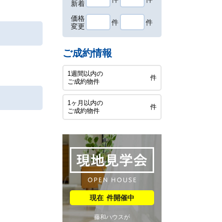
新着
価格
件
件
変更
ご成約情報
1週間以内の
件
ご成約物件
1ヶ月以内の
件
ご成約物件
件開催中
藤和ハウスが