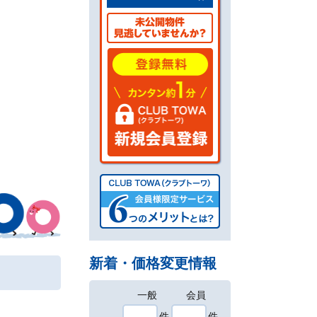
新着・価格変更情報
一般
会員
件
件