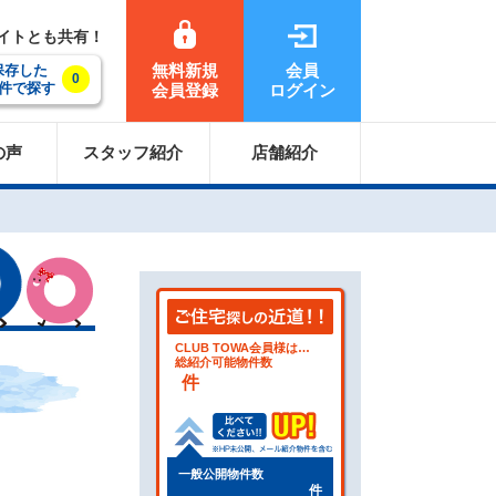
サイトとも共有！
無料新規
会員
保存した
0
件で探す
会員登録
ログイン
の声
スタッフ紹介
店舗紹介
CLUB TOWA会員様は…
総紹介可能物件数
件
一般公開物件数
件