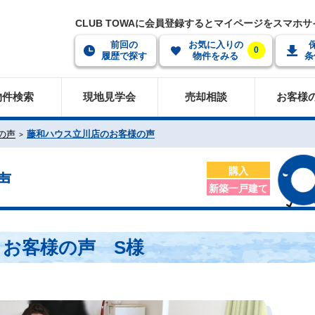
CLUB TOWAに会員登録するとマイページをスマホ
前回の
お気に入りの
0
履歴で探す
物件をみる
条
物件検索
現地見学会
売却相談
お客様
の声
藤和ハウス立川店のお客様の声
購入
声
新築一戸建て
お客様の声 S様