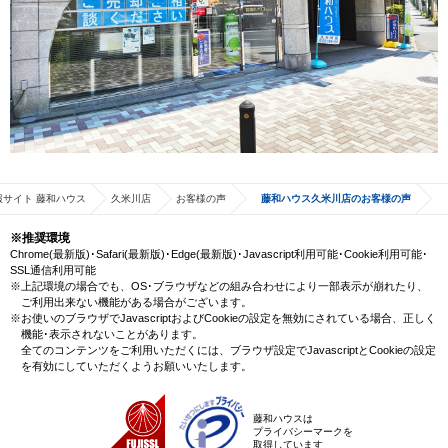
サイト 藤和ハウス
久米川店
お客様の声
藤和ハウス久米川店のお客様の声
※推奨環境
Chrome(最新版)･Safari(最新版)･Edge(最新版)･Javascript利用可能･Cookie利用可能･
SSL通信利用可能
※上記環境の場合でも、OS･ブラウザなどの組み合わせにより一部表示が崩れたり、
ご利用出来ない機能がある場合がございます。
※お使いのブラウザでJavascriptおよびCookieの設定を無効にされている場合、正しく
機能･表示されないことがあります。
全てのコンテンツをご利用いただくには、ブラウザ設定でJavascriptとCookieの設定
を有効にしていただくようお願いいたします。
藤和ハウスは
プライバシーマークを
取得しています