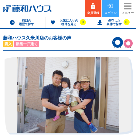
会員登録
ログイン
メニュー
前回の
お気に入りの
保存した
0
0
履歴で探す
物件を見る
条件で探す
藤和ハウス久米川店のお客様の声
購入
新築一戸建て