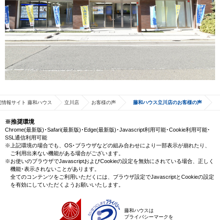
宅情報サイト 藤和ハウス
立川店
お客様の声
藤和ハウス立川店のお客様の声
※推奨環境
Chrome(最新版)･Safari(最新版)･Edge(最新版)･Javascript利用可能･Cookie利用可能･
SSL通信利用可能
※上記環境の場合でも、OS･ブラウザなどの組み合わせにより一部表示が崩れたり、
ご利用出来ない機能がある場合がございます。
※お使いのブラウザでJavascriptおよびCookieの設定を無効にされている場合、正しく
機能･表示されないことがあります。
全てのコンテンツをご利用いただくには、ブラウザ設定でJavascriptとCookieの設定
を有効にしていただくようお願いいたします。
藤和ハウスは
プライバシーマークを