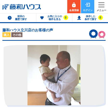
会員登録
ログイン
メニュー
前回の
お気に入りの
保存した
0
0
履歴で探す
物件を見る
条件で探す
藤和ハウス立川店のお客様の声
購入
その他