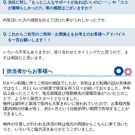
当社に対し「もっとこんなサポートがあればいいのに･･･」や「ココ
が素晴らしかった!!」等の感想はございますか？
内覧頂いた方の感想を伝えて頂けた事がうれしかったです。
これからご自宅のご売却・お買換えをお考えのお客様へアドバイス
を一言お願いします！！
いろいろ不安もありますが、巡り合わせとタイミングだと思うので、ま
すは相談だと思います。
担当者からお客様へ
Uターン転職に伴うご売却の相談でしたが、当初はまだ転職の話が具体的
ではなく、月1くらいの頻度で状況を伺う日々が続いておりました。半年
以上経ったところで、地元就職及び現勤務先の退職目途がついたとのこ
とで、ようやく販売スタートとなりました。
物件は築5年と築浅で室内も大変きれいに使われていたので、お客様内覧
(案内)時の印象が良く、約1ヶ月という比較的早い期間で売却することが
できました。
物件の引渡しが行われる決済の時は地元の四国からこちらに来て頂いた
りと、いろいろご協力頂きありがとうございました。