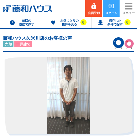
会員登録
ログイン
メニュー
前回の
お気に入りの
保存した
0
0
履歴で探す
物件を見る
条件で探す
藤和ハウス久米川店のお客様の声
売却
一戸建て