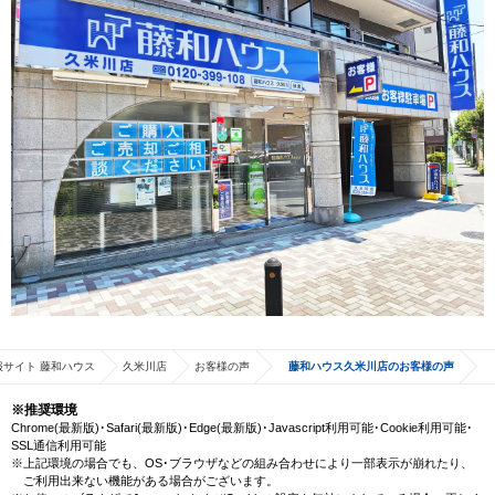
サイト 藤和ハウス
久米川店
お客様の声
藤和ハウス久米川店のお客様の声
※推奨環境
Chrome(最新版)･Safari(最新版)･Edge(最新版)･Javascript利用可能･Cookie利用可能･
SSL通信利用可能
※上記環境の場合でも、OS･ブラウザなどの組み合わせにより一部表示が崩れたり、
ご利用出来ない機能がある場合がございます。