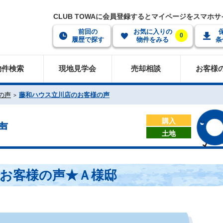
CLUB TOWAに会員登録するとマイページをスマホ
前回の
お気に入りの
0
履歴で探す
物件をみる
条
物件検索
現地見学会
売却相談
お客様
の声
藤和ハウス立川店のお客様の声
購入
声
土地
お客様の声★Ａ様邸