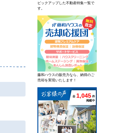
ピックアップした不動産特集一覧で
す。
藤和ハウスの販売力なら、納得のご
売却を実現いたします！
1
,
0
4
5
全
件
掲載中