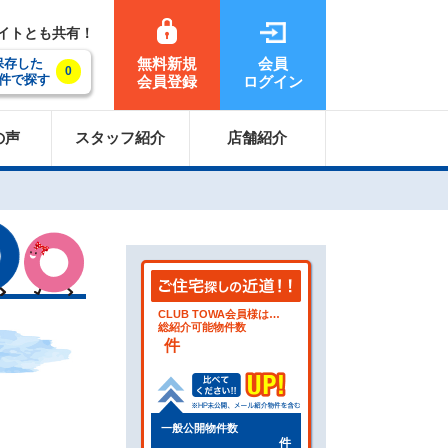
サイトとも共有！
無料新規
会員
保存した
0
件で探す
会員登録
ログイン
の声
スタッフ紹介
店舗紹介
CLUB TOWA会員様は…
総紹介可能物件数
件
一般公開物件数
件