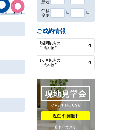
新着
価格
件
件
変更
ご成約情報
1週間以内の
件
ご成約物件
1ヶ月以内の
件
ご成約物件
件開催中
藤和ハウスが