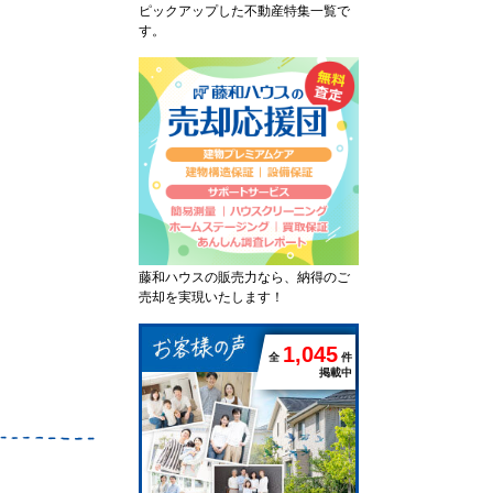
ピックアップした不動産特集一覧で
す。
藤和ハウスの販売力なら、納得のご
売却を実現いたします！
1
,
0
4
5
全
件
掲載中