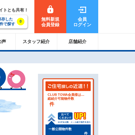
サイトとも共有！
無料新規
会員
保存した
0
件で探す
会員登録
ログイン
の声
スタッフ紹介
店舗紹介
CLUB TOWA会員様は…
総紹介可能物件数
件
一般公開物件数
件