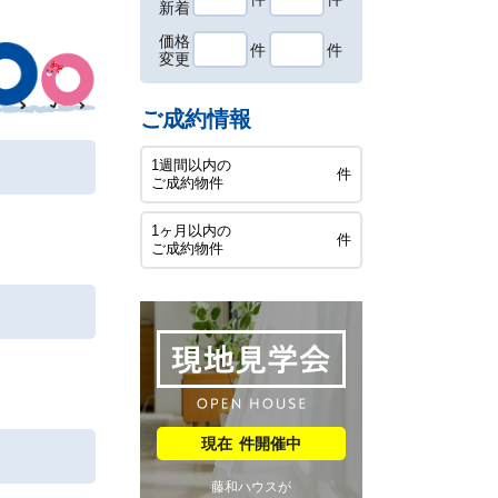
新着
価格
件
件
変更
ご成約情報
1週間以内の
件
ご成約物件
1ヶ月以内の
件
ご成約物件
件開催中
藤和ハウスが