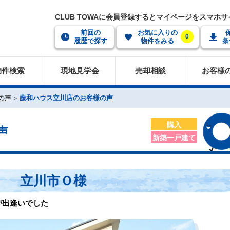
CLUB TOWAに会員登録するとマイページをスマホ
前回の
お気に入りの
0
履歴で探す
物件をみる
条
物件検索
現地見学会
売却相談
お客様
の声
藤和ハウス立川店のお客様の声
購入
声
新築一戸建て
立川市Ｏ様
が出逢いでした