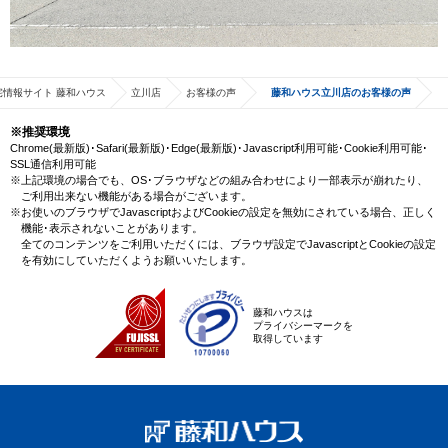
宅情報サイト 藤和ハウス
立川店
お客様の声
藤和ハウス立川店のお客様の声
※推奨環境
Chrome(最新版)･Safari(最新版)･Edge(最新版)･Javascript利用可能･Cookie利用可能･
SSL通信利用可能
※上記環境の場合でも、OS･ブラウザなどの組み合わせにより一部表示が崩れたり、
ご利用出来ない機能がある場合がございます。
※お使いのブラウザでJavascriptおよびCookieの設定を無効にされている場合、正しく
機能･表示されないことがあります。
全てのコンテンツをご利用いただくには、ブラウザ設定でJavascriptとCookieの設定
を有効にしていただくようお願いいたします。
藤和ハウスは
プライバシーマークを
取得しています