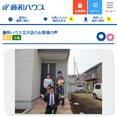
会員登録
ログイン
メニュー
前回の
お気に入りの
保存した
0
0
履歴で探す
物件を見る
条件で探す
藤和ハウス立川店のお客様の声
購入
土地