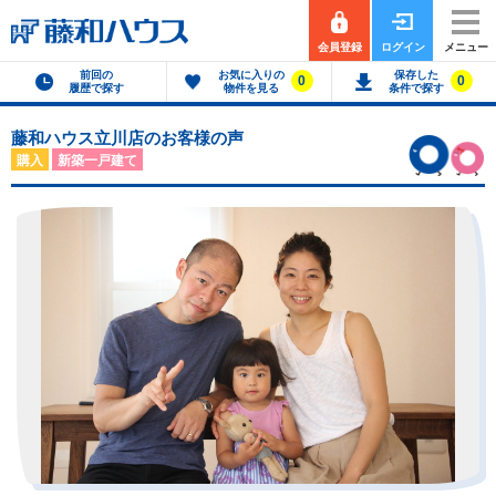
会員登録
ログイン
メニュー
前回の
お気に入りの
保存した
0
0
履歴で探す
物件を見る
条件で探す
藤和ハウス立川店のお客様の声
購入
新築一戸建て