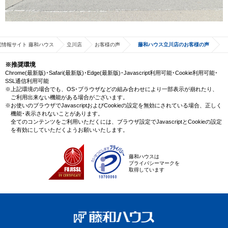
宅情報サイト 藤和ハウス
立川店
お客様の声
藤和ハウス立川店のお客様の声
※推奨環境
Chrome(最新版)･Safari(最新版)･Edge(最新版)･Javascript利用可能･Cookie利用可能･
SSL通信利用可能
※上記環境の場合でも、OS･ブラウザなどの組み合わせにより一部表示が崩れたり、
ご利用出来ない機能がある場合がございます。
※お使いのブラウザでJavascriptおよびCookieの設定を無効にされている場合、正しく
機能･表示されないことがあります。
全てのコンテンツをご利用いただくには、ブラウザ設定でJavascriptとCookieの設定
を有効にしていただくようお願いいたします。
藤和ハウスは
プライバシーマークを
取得しています