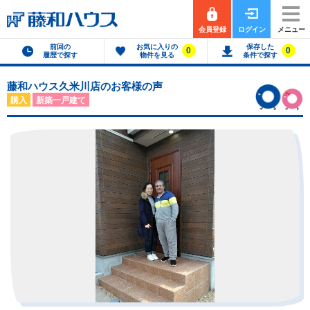
会員登録
ログイン
メニュー
前回の
お気に入りの
保存した
0
0
履歴で探す
物件を見る
条件で探す
藤和ハウス久米川店のお客様の声
購入
新築一戸建て