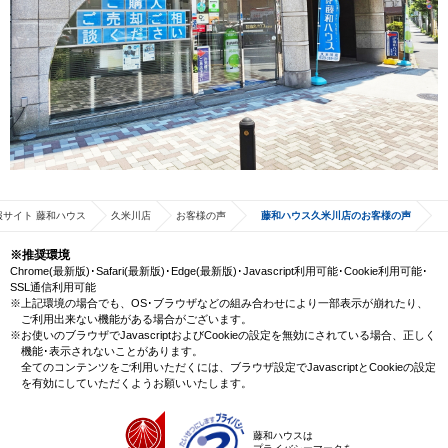
サイト 藤和ハウス
久米川店
お客様の声
藤和ハウス久米川店のお客様の声
※推奨環境
Chrome(最新版)･Safari(最新版)･Edge(最新版)･Javascript利用可能･Cookie利用可能･
SSL通信利用可能
※上記環境の場合でも、OS･ブラウザなどの組み合わせにより一部表示が崩れたり、
ご利用出来ない機能がある場合がございます。
※お使いのブラウザでJavascriptおよびCookieの設定を無効にされている場合、正しく
機能･表示されないことがあります。
全てのコンテンツをご利用いただくには、ブラウザ設定でJavascriptとCookieの設定
を有効にしていただくようお願いいたします。
藤和ハウスは