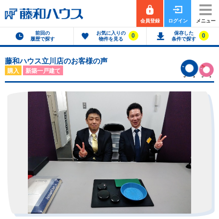
会員登録
ログイン
メニュー
前回の
お気に入りの
保存した
0
0
履歴で探す
物件を見る
条件で探す
藤和ハウス立川店のお客様の声
購入
新築一戸建て