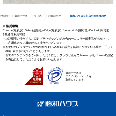
宅情報サイト 藤和ハウス
立川店
お客様の声
藤和ハウス立川店のお客様の声
※推奨環境
Chrome(最新版)･Safari(最新版)･Edge(最新版)･Javascript利用可能･Cookie利用可能･
SSL通信利用可能
※上記環境の場合でも、OS･ブラウザなどの組み合わせにより一部表示が崩れたり、
ご利用出来ない機能がある場合がございます。
※お使いのブラウザでJavascriptおよびCookieの設定を無効にされている場合、正しく
機能･表示されないことがあります。
全てのコンテンツをご利用いただくには、ブラウザ設定でJavascriptとCookieの設定
を有効にしていただくようお願いいたします。
藤和ハウスは
プライバシーマークを
取得しています