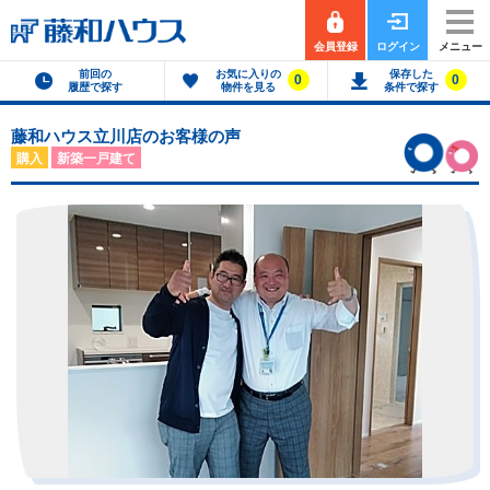
会員登録
ログイン
メニュー
前回の
お気に入りの
保存した
0
0
履歴で探す
物件を見る
条件で探す
藤和ハウス立川店のお客様の声
購入
新築一戸建て