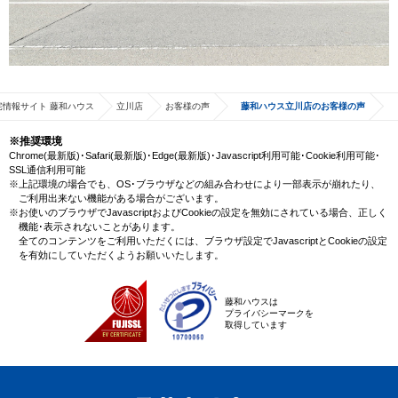
宅情報サイト 藤和ハウス
立川店
お客様の声
藤和ハウス立川店のお客様の声
※推奨環境
Chrome(最新版)･Safari(最新版)･Edge(最新版)･Javascript利用可能･Cookie利用可能･
SSL通信利用可能
※上記環境の場合でも、OS･ブラウザなどの組み合わせにより一部表示が崩れたり、
ご利用出来ない機能がある場合がございます。
※お使いのブラウザでJavascriptおよびCookieの設定を無効にされている場合、正しく
機能･表示されないことがあります。
全てのコンテンツをご利用いただくには、ブラウザ設定でJavascriptとCookieの設定
を有効にしていただくようお願いいたします。
藤和ハウスは
プライバシーマークを
取得しています