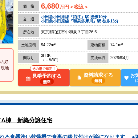
6,680
価 格
万円＜税込＞
小田急小田原線『狛江』駅 徒歩10分
交 通
小田急小田原線『和泉多摩川』駅 徒歩13分
東京都狛江市中和泉３丁目26-6
所在地
94.22m²
74.1m²
土地面積
建物面積
3LDK
2026年4月
間取り
完成年月
（＋WIC）
分の好
】現地
その場で確定！
資料請求する
お
見学予約する
無料
無料
／A棟 新築分譲住宅