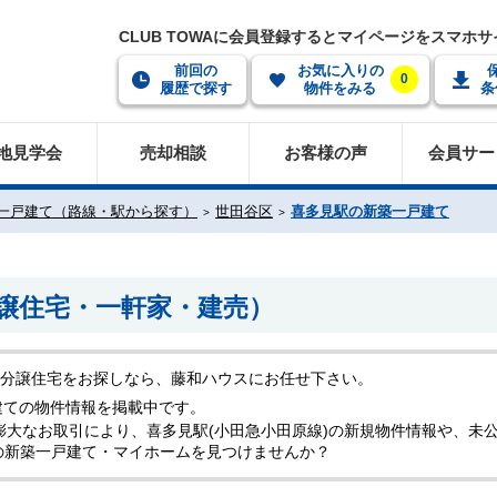
CLUB TOWAに会員登録するとマイページをスマホ
前回の
お気に入りの
0
履歴で探す
物件をみる
条
地見学会
売却相談
お客様の声
会員サー
一戸建て（路線・駅から探す）
世田谷区
喜多見駅の新築一戸建て
譲住宅・一軒家・建売）
築分譲住宅をお探しなら、藤和ハウスにお任せ下さい。
建ての物件情報を掲載中です。
膨大なお取引により、喜多見駅(小田急小田原線)の新規物件情報や、未
の新築一戸建て・マイホームを見つけませんか？