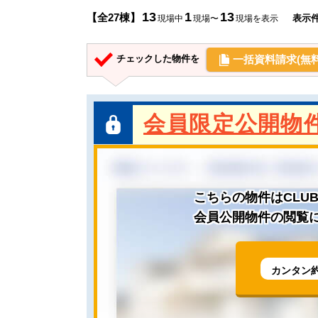
13
1
13
【全27棟】
表示
現場中
現場〜
現場を表示
一括資料請求(無料
チェックした物件を
会員限定公開物
こちらの物件はCLU
会員公開物件の閲覧に
カンタン