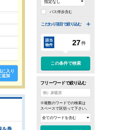
バス停歩含む
こだわり項目で絞り込む
該当
2
7
件
物件
この条件で検索
気に入り
に追加
フリーワードで絞り込む
※複数のワードでの検索は
スペースで区切って下さい。
●まとめ洗いができ、乾燥まで行ってくれる食器洗い乾燥機で食事の後片付けが楽になります ●埃を巻き上げにくく、心地よい温かさで快適に過ごせる床暖房 ●大容量のウォークインクローゼットでお部屋をスッキリきれいに保てます ●カウンターキッチン越しでの会話が、家族団らんのスタートです ●全居室収納スペース有 ●周辺環境も合わせてご案内いたします