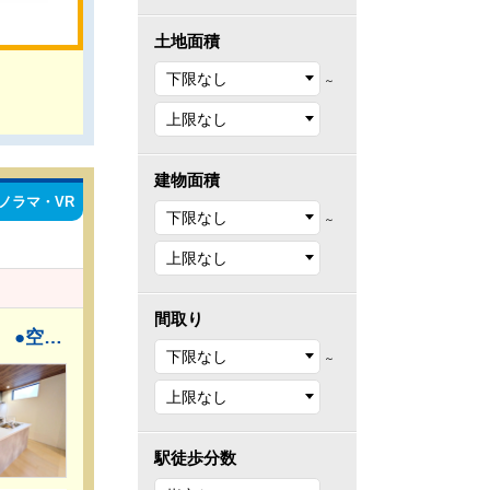
土地面積
～
建物面積
ノラマ・VR
～
間取り
●小田急小田原線「狛江」駅徒歩10分 【暮らしの質を高める充実の設備×安心の住宅性能評価取得】 ●空間が美しく広がる開放的なデザイン、家族と繋がりながら料理を愉しめるアイランドキッチン ●家事負担を減らし、手洗いに比べ高い節水効果も期待できる食洗機を完備 ●お洋服からバッグや小物類まで、すっきりと収まる大容量ウォークインクローゼット
～
駅徒歩分数