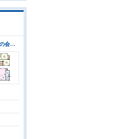
◇LDKはゆったり約22.4帖。床暖房があり足元ぽかぽか、家族の集まる空間を暖めます ◇ご家族との会話も楽しめる対面キッチンは食洗機・タッチレス水浄完備 ◇換気・乾燥・暖房機付きゆったり1坪サイズの浴室で、入浴前後も快適 ◇全居室角部屋仕様で2面採光を実現！お天気の良い日には窓を開けて換気もできるので気持ち良いですね