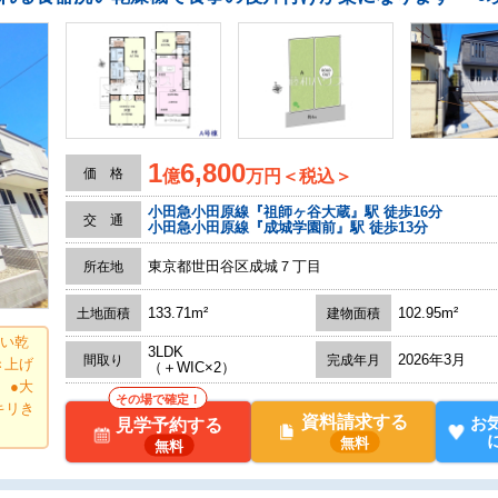
1
6,800
価 格
億
万円＜税込＞
小田急小田原線『祖師ヶ谷大蔵』駅 徒歩16分
交 通
小田急小田原線『成城学園前』駅 徒歩13分
東京都世田谷区成城７丁目
所在地
133.71m²
102.95m²
土地面積
建物面積
洗い乾
3LDK
2026年3月
間取り
完成年月
き上げ
（＋WIC×2）
 ●大
その場で確定！
キリき
資料請求する
お
見学予約する
無料
無料