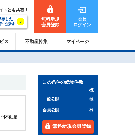
サイトとも共有！
無料新規
会員
保存した
0
件で探す
会員登録
ログイン
ビス
不動産特集
マイページ
この条件の総物件数
棟
棟
一般公開
棟
会員公開
公開不動産
無料新規会員登録