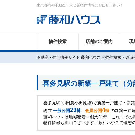
東京都内の不動産・未公開物件情報はお任せ下さい！
物件検索
店舗のご案内
現
不動産・住宅情報サイト 藤和ハウス
物件検索
新築
喜多見駅の新築一戸建て（分
喜多見駅(小田急小田原線)で新築一戸建て・新
23
4
現在
一般公開
棟
、
会員公開
棟
の新築一戸
藤和ハウスは地域密着・創業51年、これまでの
物件情報も沢山ございます。藤和ハウスで理想