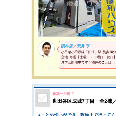
調布店
荒井 亨
／
小田急小田原線「狛江」駅 徒歩10
立地♪毎週【土曜日・日曜日・祝日
見学会開催中です！物件のことは…
新築一戸建て
世田谷区成城7丁目 全2棟