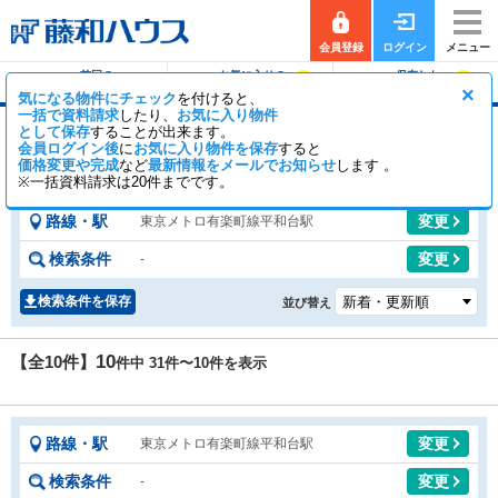
会員登録
ログイン
メニュー
前回の
お気に入りの
保存した
0
0
履歴で探す
物件を見る
条件で探す
×
気になる物件にチェック
を付けると、
一括で資料請求
したり、
お気に入り物件
として保存
することが出来ます。
平和台駅のマンション(2ページ)
会員ログイン後
に
お気に入り物件を保存
すると
価格変更や完成
など
10
最新情報をメールでお知らせ
0
します 。
【全10件】
一般公開
件
会員公開
件
※一括資料請求は20件までです。
路線・駅
変更
東京メトロ有楽町線平和台駅
検索条件
変更
-
検索条件を保存
並び替え
10
【全10件】
件中 31件〜
10
件を表示
路線・駅
変更
東京メトロ有楽町線平和台駅
検索条件
変更
-