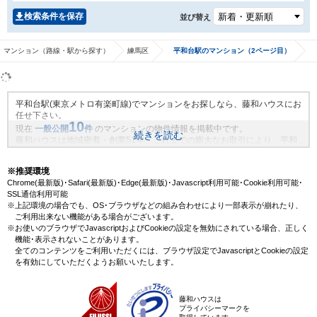
検索条件を保存
並び替え
マンション（路線・駅から探す）
練馬区
平和台駅のマンション（2ページ目）
平和台駅(東京メトロ有楽町線)でマンションをお探しなら、藤和ハウスにお
任せ下さい。
10
現在
一般公開
件
のマンションの物件情報を掲載中です。
続きを読む
藤和ハウスは地域密着・創業51年、これまでの膨大なお取引により、平和
台駅(東京メトロ有楽町線)の新規物件情報や、未公開不動産物件情報も沢山
ございます。藤和ハウスで理想のマンション・マイホームを見つけません
※推奨環境
か？
Chrome(最新版)･Safari(最新版)･Edge(最新版)･Javascript利用可能･Cookie利用可能･
SSL通信利用可能
※上記環境の場合でも、OS･ブラウザなどの組み合わせにより一部表示が崩れたり、
ご利用出来ない機能がある場合がございます。
※お使いのブラウザでJavascriptおよびCookieの設定を無効にされている場合、正しく
機能･表示されないことがあります。
全てのコンテンツをご利用いただくには、ブラウザ設定でJavascriptとCookieの設定
を有効にしていただくようお願いいたします。
藤和ハウスは
プライバシーマークを