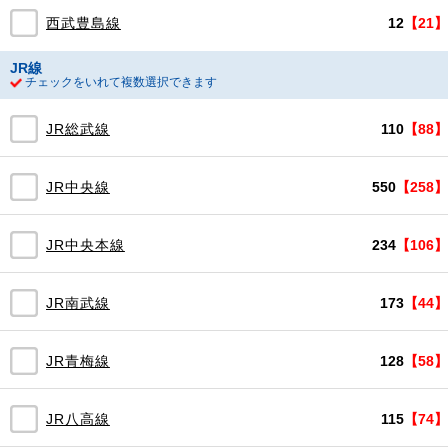
西武豊島線
12
【21】
JR線
チェックをいれて複数選択できます
JR総武線
110
【88】
JR中央線
550
【258】
JR中央本線
234
【106】
JR南武線
173
【44】
JR青梅線
128
【58】
JR八高線
115
【74】