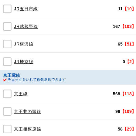
JR五日市線
11
【10】
JR武蔵野線
167
【103】
JR横浜線
65
【51】
JR埼京線
0
【2】
京王電鉄
チェックをいれて複数選択できます
京王線
568
【118】
京王井の頭線
96
【109】
京王相模原線
58
【29】