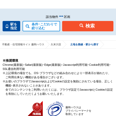
--
該当物件
区画
駅を
条件･こだわりで
検索
指定
絞り込む
不動産・住宅情報サイト 藤和ハウス
久米川店
土地を路線・駅から探す
※推奨環境
Chrome(最新版)･Safari(最新版)･Edge(最新版)･Javascript利用可能･Cookie利用可能･
SSL通信利用可能
※上記環境の場合でも、OS･ブラウザなどの組み合わせにより一部表示が崩れたり、
ご利用出来ない機能がある場合がございます。
※お使いのブラウザでJavascriptおよびCookieの設定を無効にされている場合、正しく
機能･表示されないことがあります。
全てのコンテンツをご利用いただくには、ブラウザ設定でJavascriptとCookieの設定
を有効にしていただくようお願いいたします。
藤和ハウスは
プライバシーマークを
取得しています