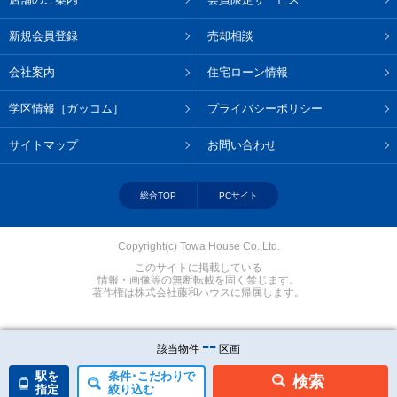
新規会員登録
売却相談
会社案内
住宅ローン情報
学区情報［ガッコム］
プライバシーポリシー
サイトマップ
お問い合わせ
総合TOP
PCサイト
Copyright(c) Towa House Co.,Ltd.
このサイトに掲載している
情報・画像等の無断転載を固く禁じます。
著作権は株式会社藤和ハウスに帰属します。
--
該当物件
区画
駅を
条件･こだわりで
検索
指定
絞り込む