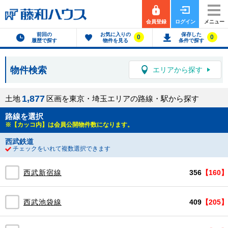
会員登録
ログイン
メニュー
前回の
お気に入りの
保存した
0
0
履歴で探す
物件を見る
条件で探す
物件検索
エリアから探す
,
1
8
7
7
土地
区画を東京・埼玉エリアの路線・駅から探す
路線を選択
※【カッコ内】は会員公開物件数になります。
西武鉄道
チェックをいれて複数選択できます
西武新宿線
356
【160】
西武池袋線
409
【205】