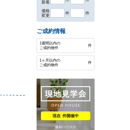
新着
価格
件
件
変更
ご成約情報
1週間以内の
件
ご成約物件
1ヶ月以内の
件
ご成約物件
件開催中
藤和ハウスが