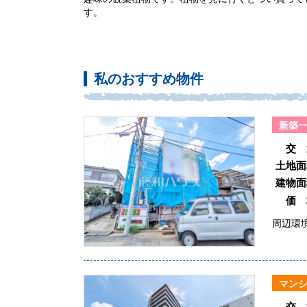
す。
私のおすすめ物件
新築
交 
土地面
建物面
価 
周辺環
マン
交 