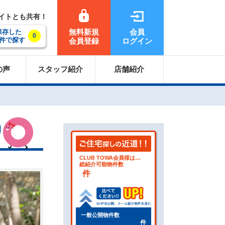
サイトとも共有！
無料新規
会員
保存した
0
件で探す
会員登録
ログイン
の声
スタッフ紹介
店舗紹介
CLUB TOWA会員様は…
総紹介可能物件数
件
一般公開物件数
件