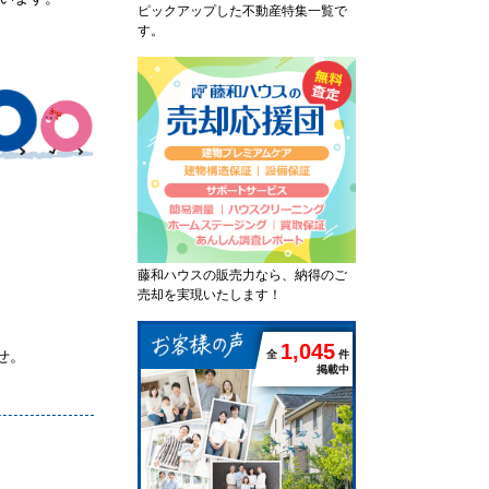
ピックアップした不動産特集一覧で
す。
藤和ハウスの販売力なら、納得のご
売却を実現いたします！
1
,
0
4
5
せ。
全
件
掲載中