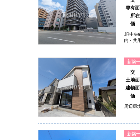
専有面
所在
価 
JR中
内・共
新築
交 
土地面
建物面
価 
周辺環
新築