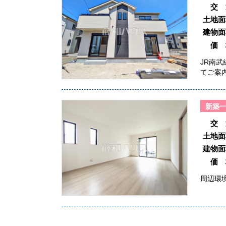
交 
土地面
建物面
価 
JR南武
てご案
新築
交 
土地面
建物面
価 
周辺環