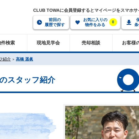
CLUB TOWAに会員登録するとマイページをスマホ
前回の
お気に入りの
0
履歴で探す
物件をみる
条
物件検索
現地見学会
売却相談
お客様
フ紹介
高橋 遥眞
 のスタッフ紹介