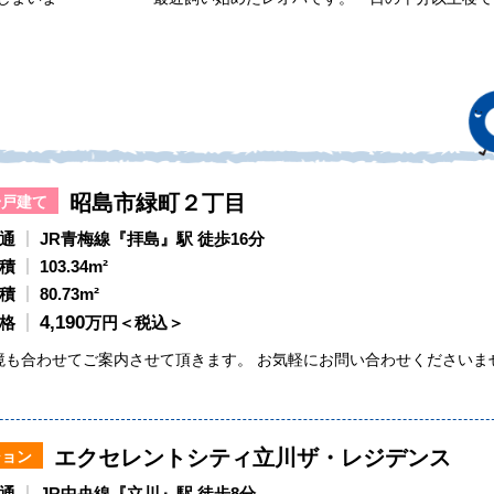
昭島市緑町２丁目
一戸建て
通
JR青梅線『拝島』駅 徒歩16分
積
103.34m²
積
80.73m²
4,190
格
万円＜税込＞
境も合わせてご案内させて頂きます。 お気軽にお問い合わせくださいま
エクセレントシティ立川ザ・レジデンス
ション
通
JR中央線『立川』駅 徒歩8分