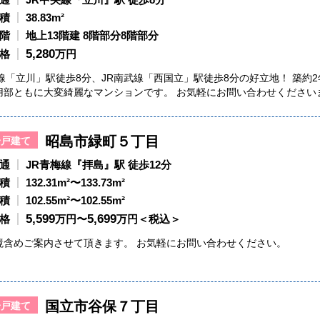
積
38.83m²
階
地上13階建 8階部分8階部分
5,280
格
万円
央線「立川」駅徒歩8分、JR南武線「西国立」駅徒歩8分の好立地！ 築約
用部ともに大変綺麗なマンションです。 お気軽にお問い合わせください
昭島市緑町５丁目
一戸建て
通
JR青梅線『拝島』駅 徒歩12分
積
132.31m²〜133.73m²
積
102.55m²〜102.55m²
5,599
5,699
格
万円〜
万円＜税込＞
境含めご案内させて頂きます。 お気軽にお問い合わせください。
国立市谷保７丁目
一戸建て