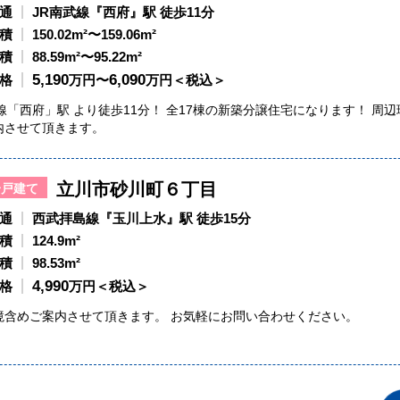
通
JR南武線『西府』駅 徒歩11分
積
150.02m²〜159.06m²
積
88.59m²〜95.22m²
5,190
6,090
格
万円〜
万円＜税込＞
線「西府」駅 より徒歩11分！ 全17棟の新築分譲住宅になります！ 周
内させて頂きます。
立川市砂川町６丁目
一戸建て
通
西武拝島線『玉川上水』駅 徒歩15分
積
124.9m²
積
98.53m²
4,990
格
万円＜税込＞
境含めご案内させて頂きます。 お気軽にお問い合わせください。