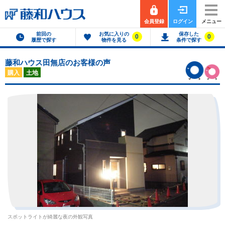
会員登録
ログイン
メニュー
前回の
お気に入りの
保存した
0
0
履歴で探す
物件を見る
条件で探す
藤和ハウス田無店のお客様の声
購入
土地
スポットライトが綺麗な夜の外観写真