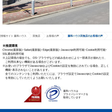
宅情報サイト 藤和ハウス
田無店
お客様の声
藤和ハウス田無店のお客様の声
※推奨環境
Chrome(最新版)･Safari(最新版)･Edge(最新版)･Javascript利用可能･Cookie利用可能･
SSL通信利用可能
※上記環境の場合でも、OS･ブラウザなどの組み合わせにより一部表示が崩れたり、
ご利用出来ない機能がある場合がございます。
※お使いのブラウザでJavascriptおよびCookieの設定を無効にされている場合、正しく
機能･表示されないことがあります。
全てのコンテンツをご利用いただくには、ブラウザ設定でJavascriptとCookieの設定
を有効にしていただくようお願いいたします。
藤和ハウスは
プライバシーマークを
取得しています