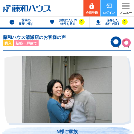
会員登録
ログイン
メニュー
前回の
お気に入りの
保存した
0
0
履歴で探す
物件を見る
条件で探す
藤和ハウス清瀬店のお客様の声
購入
新築一戸建て
N様ご家族