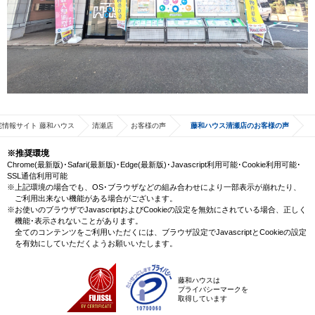
宅情報サイト 藤和ハウス
清瀬店
お客様の声
藤和ハウス清瀬店のお客様の声
※推奨環境
Chrome(最新版)･Safari(最新版)･Edge(最新版)･Javascript利用可能･Cookie利用可能･
SSL通信利用可能
※上記環境の場合でも、OS･ブラウザなどの組み合わせにより一部表示が崩れたり、
ご利用出来ない機能がある場合がございます。
※お使いのブラウザでJavascriptおよびCookieの設定を無効にされている場合、正しく
機能･表示されないことがあります。
全てのコンテンツをご利用いただくには、ブラウザ設定でJavascriptとCookieの設定
を有効にしていただくようお願いいたします。
藤和ハウスは
プライバシーマークを
取得しています