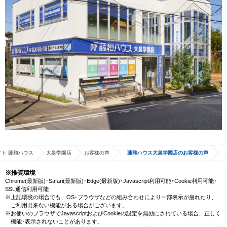
ト 藤和ハウス
大泉学園店
お客様の声
藤和ハウス大泉学園店のお客様の声
※推奨環境
Chrome(最新版)･Safari(最新版)･Edge(最新版)･Javascript利用可能･Cookie利用可能･
SSL通信利用可能
※上記環境の場合でも、OS･ブラウザなどの組み合わせにより一部表示が崩れたり、
ご利用出来ない機能がある場合がございます。
※お使いのブラウザでJavascriptおよびCookieの設定を無効にされている場合、正しく
機能･表示されないことがあります。