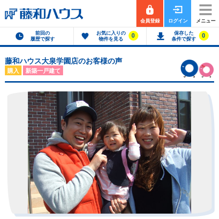
会員登録
ログイン
メニュー
前回の
お気に入りの
保存した
0
0
履歴で探す
物件を見る
条件で探す
藤和ハウス大泉学園店のお客様の声
購入
新築一戸建て