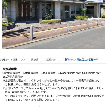
宅情報サイト 藤和ハウス
田無店
お客様の声
藤和ハウス田無店のお客様の声
※推奨環境
Chrome(最新版)･Safari(最新版)･Edge(最新版)･Javascript利用可能･Cookie利用可能･
SSL通信利用可能
※上記環境の場合でも、OS･ブラウザなどの組み合わせにより一部表示が崩れたり、
ご利用出来ない機能がある場合がございます。
※お使いのブラウザでJavascriptおよびCookieの設定を無効にされている場合、正しく
機能･表示されないことがあります。
全てのコンテンツをご利用いただくには、ブラウザ設定でJavascriptとCookieの設定
を有効にしていただくようお願いいたします。