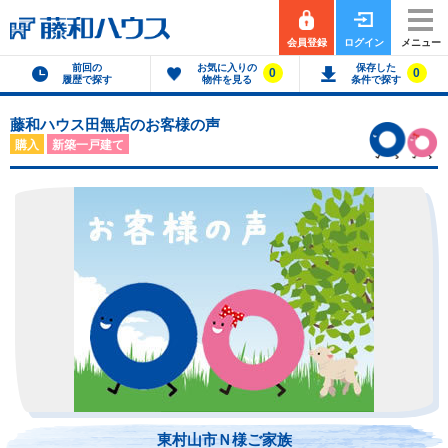
会員登録
ログイン
メニュー
前回の
お気に入りの
保存した
0
0
履歴で探す
物件を見る
条件で探す
藤和ハウス田無店のお客様の声
購入
新築一戸建て
東村山市Ｎ様ご家族