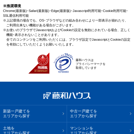
※推奨環境
Chrome(最新版)･Safari(最新版)･Edge(最新版)･Javascript利用可能･Cookie利用可能･
SSL通信利用可能
※上記環境の場合でも、OS･ブラウザなどの組み合わせにより一部表示が崩れたり、
ご利用出来ない機能がある場合がございます。
※お使いのブラウザでJavascriptおよびCookieの設定を無効にされている場合、正しく
機能･表示されないことがあります。
全てのコンテンツをご利用いただくには、ブラウザ設定でJavascriptとCookieの設定
を有効にしていただくようお願いいたします。
藤和ハウスは
プライバシーマークを
取得しています
新築一戸建てを
中古一戸建てを
エリアから探す
エリアから探す
土地を
マンションを
エリアから探す
エリアから探す