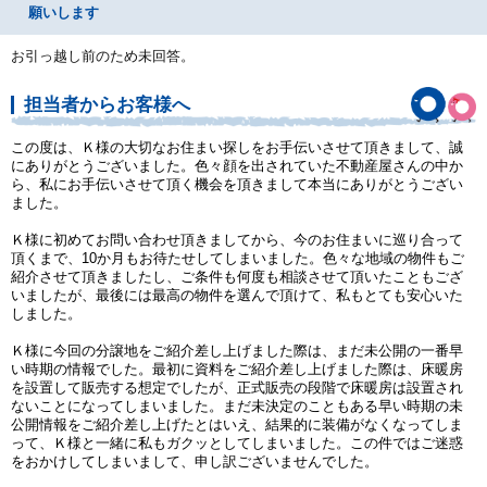
願いします
お引っ越し前のため未回答。
担当者からお客様へ
この度は、Ｋ様の大切なお住まい探しをお手伝いさせて頂きまして、誠
にありがとうございました。色々顔を出されていた不動産屋さんの中か
ら、私にお手伝いさせて頂く機会を頂きまして本当にありがとうござい
ました。
Ｋ様に初めてお問い合わせ頂きましてから、今のお住まいに巡り合って
頂くまで、10か月もお待たせしてしまいました。色々な地域の物件もご
紹介させて頂きましたし、ご条件も何度も相談させて頂いたこともござ
いましたが、最後には最高の物件を選んで頂けて、私もとても安心いた
しました。
Ｋ様に今回の分譲地をご紹介差し上げました際は、まだ未公開の一番早
い時期の情報でした。最初に資料をご紹介差し上げました際は、床暖房
を設置して販売する想定でしたが、正式販売の段階で床暖房は設置され
ないことになってしまいました。まだ未決定のこともある早い時期の未
公開情報をご紹介差し上げたとはいえ、結果的に装備がなくなってしま
って、Ｋ様と一緒に私もガクッとしてしまいました。この件ではご迷惑
をおかけしてしまいまして、申し訳ございませんでした。