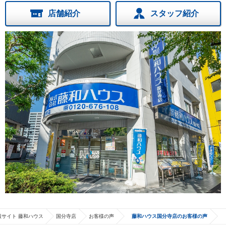
店舗紹介
スタッフ紹介
サイト 藤和ハウス
国分寺店
お客様の声
藤和ハウス国分寺店のお客様の声