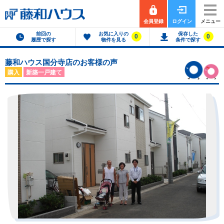
会員登録
ログイン
メニュー
前回の
お気に入りの
保存した
0
0
履歴で探す
物件を見る
条件で探す
藤和ハウス国分寺店のお客様の声
購入
新築一戸建て